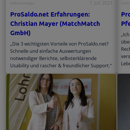
7. Juli 2023
Selbstständige
Selbs
ProSaldo.net Erfahrungen:
Pr
Christian Mayer (MatchMatch
Pf
GmbH)
„Ic
übe
„Die 3 wichtigsten Vorteile von ProSaldo.net?
Rec
Schnelle und einfache Auswertungen
ver
notwendiger Berichte, selbsterklärende
Lebe
Usability und rascher & freundlicher Support.“