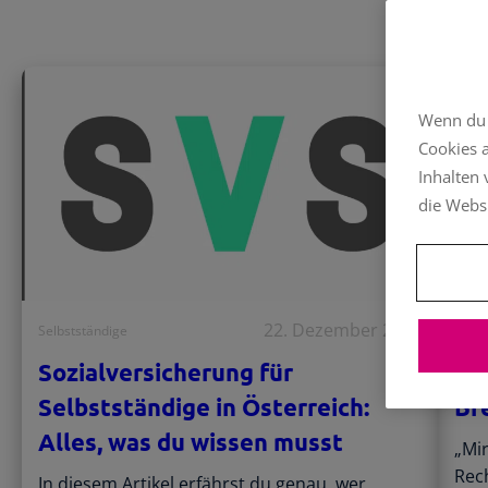
Wenn du a
Cookies 
Inhalten
die Webs
22. Dezember 2025
Selbstständige
Selbs
Sozialversicherung für
Pr
Selbstständige in Österreich:
Br
Alles, was du wissen musst
„Mir
Rec
In diesem Artikel erfährst du genau, wer