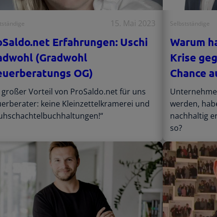
15. Mai 2023
tständige
Selbstständige
oSaldo.net Erfahrungen: Uschi
Warum hab
adwohl (Gradwohl
Krise ge
euerberatungs OG)
Chance au
 großer Vorteil von ProSaldo.net für uns
Unternehmen,
erberater: keine Kleinzettelkramerei und
werden, habe
uhschachtelbuchhaltungen!“
nachhaltig e
so?