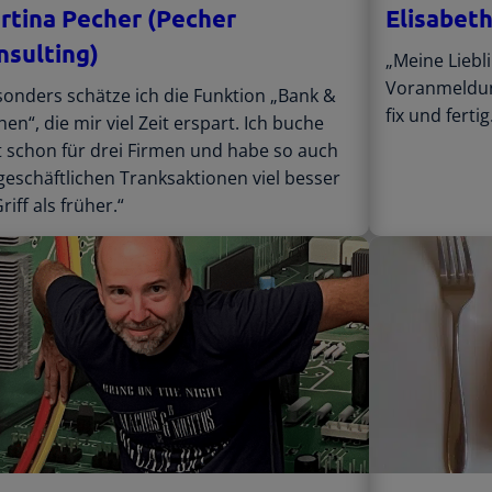
rtina Pecher (Pecher
Elisabet
nsulting)
„Meine Liebl
Voranmeldung
sonders schätze ich die Funktion „Bank &
fix und ferti
en“, die mir viel Zeit erspart. Ich buche
t schon für drei Firmen und habe so auch
geschäftlichen Tranksaktionen viel besser
riff als früher.“