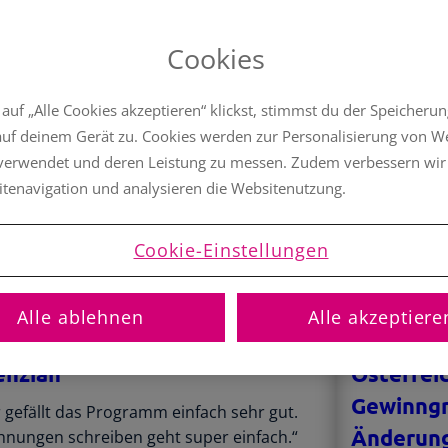
Cookies
uf „Alle Cookies akzeptieren“ klickst, stimmst du der Speicheru
auf deinem Gerät zu. Cookies werden zur Personalisierung von 
 verwendet und deren Leistung zu messen. Zudem verbessern wir
itenavigation und analysieren die Websitenutzung.
Cookie-Einstellungen
25. Juni 2025
tständige
Selbstständige
Alle ablehnen
Alle akzeptiere
oSaldo.net Erfahrungen:
Kleinunt
enzian
Österreic
Gewinngr
 gefällt das Programm einfach sehr gut.
Änderun
hnungen schreiben geht super einfach.“