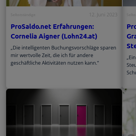
12. Juni 2023
Selbstständige
Selbs
ProSaldo.net Erfahrungen:
Pr
Cornelia Aigner (Lohn24.at)
Gr
St
„Die intelligenten Buchungsvorschläge sparen
mir wertvolle Zeit, die ich für andere
„Ein
geschäftliche Aktivitäten nutzen kann.“
Steu
Sch