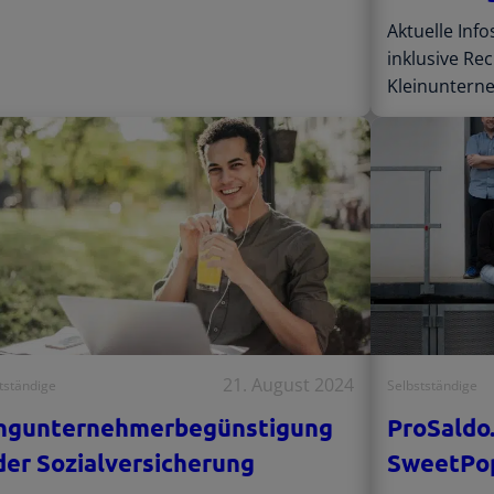
Aktuelle Inf
inklusive Re
Kleinunterne
21. August 2024
tständige
Selbstständige
ngunternehmerbegünstigung
ProSaldo
 der Sozialversicherung
SweetPop