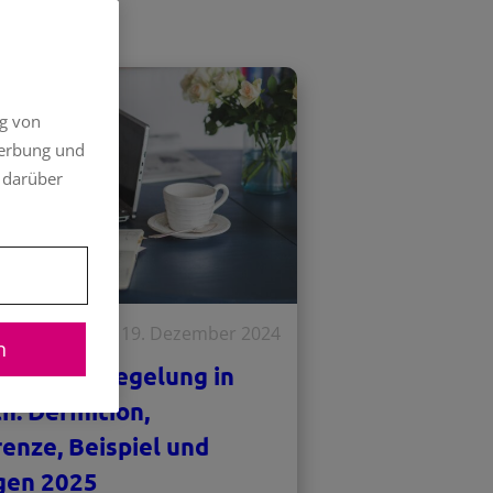
ng von
Werbung und
 darüber
19. Dezember 2024
n
ernehmerregelung in
h: Definition,
enze, Beispiel und
gen 2025