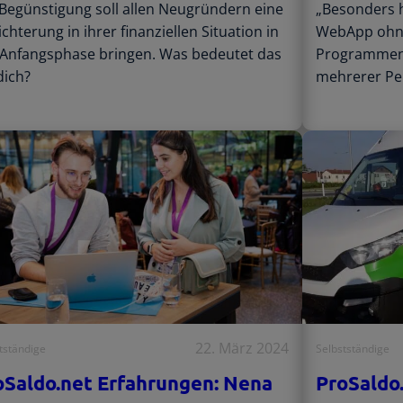
 Begünstigung soll allen Neugründern eine
„Besonders hi
ichterung in ihrer finanziellen Situation in
WebApp ohne 
 Anfangsphase bringen. Was bedeutet das
Programmen 
dich?
mehrerer Pe
22. März 2024
tständige
Selbstständige
oSaldo.net Erfahrungen: Nena
ProSaldo