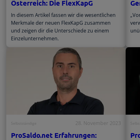
Österreich: Die FlexKapG
Ge
In diesem Artikel fassen wir die wesentlichen
„Vo
Merkmale der neuen FlexKapG zusammen
ver
und zeigen dir die Unterschiede zu einem
unüb
Einzelunternehmen.
28. November 2023
Selbstständige
Selbs
ProSaldo.net Erfahrungen:
Pr