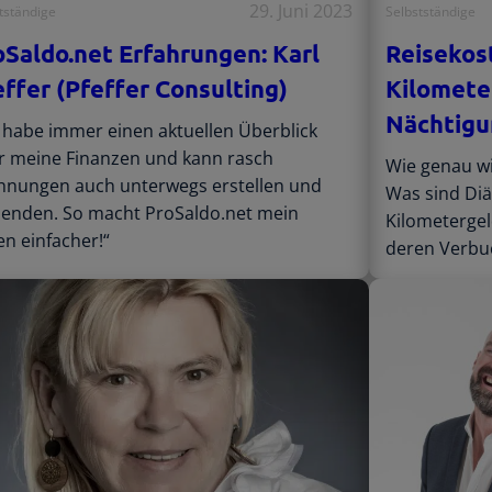
29. Juni 2023
tständige
Selbstständige
oSaldo.net Erfahrungen: Karl
Reisekost
effer (Pfeffer Consulting)
Kilomete
Nächtigu
h habe immer einen aktuellen Überblick
r meine Finanzen und kann rasch
Wie genau wi
hnungen auch unterwegs erstellen und
Was sind Diä
senden. So macht ProSaldo.net mein
Kilometergel
n einfacher!“
deren Verbu