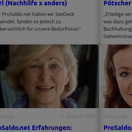
rl (Nachhilfe x anders)
Pötscher
r ProSaldo.net haben wir SevDesk
„Erledige ver
wendet, fanden es jedoch zu
was dazu geh
ersichtlich für unsere Bedürfnisse.“
Buchhaltung.
Geheimnisse 
31. August 2023
tständige
Selbstständige
oSaldo.net Erfahrungen:
ProSaldo