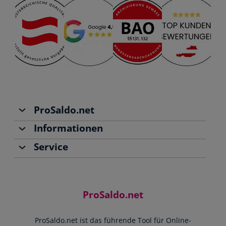
ProSaldo.net
Informationen
Über uns
Service
Team
Buchhaltung
Jobs
Rechnungen schreiben
Support
Community
Einnahmen-Ausgaben-Rechnung
Starthilfe-Paket
Kontakt
ProSaldo.net
Doppelte Buchführung
YouTube-Tutorials
Impressum
Scannen & Buchen
Webinar
ProSaldo.net ist das führende Tool für Online-
Presse
Bankdatenimport