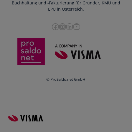
Blog
Buchhaltung und -Fakturierung für Gründer, KMU und
Datenschutz
Zusammenarbeit mit Steuerberater
EPU in Österreich.
FAQs
Cookie-Richtlinien
Umsatzsteuervoranmeldung
Glossar
Facebook
Instagram
LinkedIn
YouTube
e-Rechnung an den Bund
Termine
Whistleblowing
Anbieter im Vergleich
Ratgeber
Newsletter
Login
© ProSaldo.net GmbH