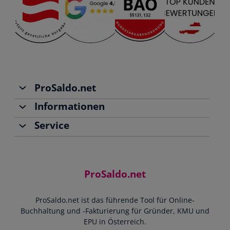
ProSaldo.net
Informationen
Über uns
Service
Team
Buchhaltung
Jobs
Rechnungen schreiben
Support
Community
Einnahmen-Ausgaben-Rechnung
Starthilfe-Paket
Kontakt
ProSaldo.net
Doppelte Buchführung
YouTube-Tutorials
Impressum
Scannen & Buchen
Webinar
ProSaldo.net ist das führende Tool für Online-
Presse
Bankdatenimport
Blog
Buchhaltung und -Fakturierung für Gründer, KMU und
Datenschutz
Zusammenarbeit mit Steuerberater
EPU in Österreich.
FAQs