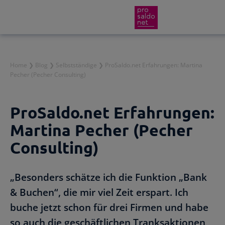
Direkt
Home
❯
Blog
❯
Selbstständige
❯
ProSaldo.net Erfahrungen: Martina
Funktionen
Pecher (Pecher Consulting)
zum
Inhalt
Preise
Wir helfen dir!
wechseln
ProSaldo.net Erfahrungen:
Branchen
Martina Pecher (Pecher
Von Buchungsbeispielen über HowTo-Videos bis zu p
Consulting)
Service
Für Steuerberater
Gründer-Paket
„Besonders schätze ich die Funktion „Bank
Rechnungen schreiben
& Buchen“, die mir viel Zeit erspart. Ich
Effiziente Zusammenarbeit
Rechnungen im Handumdrehen
Rückenwind für den Weg in die Selbstständigkeit: P
buche jetzt schon für drei Firmen und habe
Buchhaltungssoftware
so auch die geschäftlichen Tranksaktionen
Für österreichische Unternehmen
Zugriff auf die Buchhaltung deiner Klienten und ei