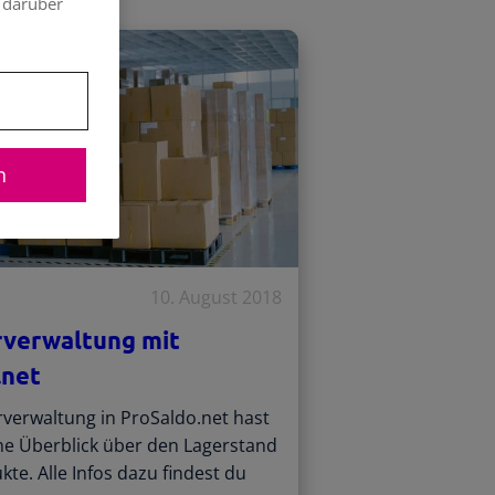
 darüber
n
10. August 2018
rverwaltung mit
.net
rverwaltung in ProSaldo.net hast
ne Überblick über den Lagerstand
te. Alle Infos dazu findest du