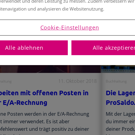
 verwendet und deren Leistung zu messen. Zudem verbessern wir
itenavigation und analysieren die Websitenutzung.
Cookie-Einstellungen
Alle ablehnen
Alle akzeptiere
11. Oktober 2018
haltung
Buchhaltung
beiten mit offenen Posten in
Die Lage
r E/A-Rechnung
ProSaldo
ene Posten werden in der E/A-Rechnung
Mit der Lage
t immer verwendet. Es ist aber
du immer ei
fehlenswert und trägt positiv zu deiner
deiner Produk