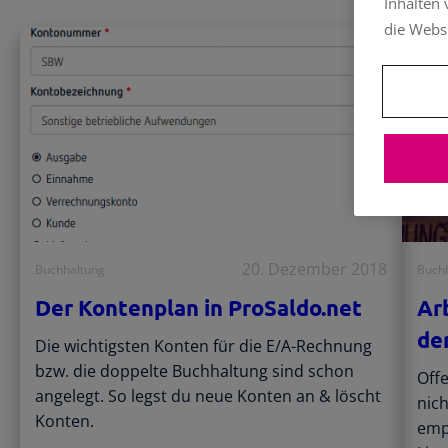
Inhalten
die Webs
20. Dezember 2018
Buchhaltung
Buch
Der Kontenplan in ProSaldo.net
Ar
de
Die wichtigsten Konten für die E/A-Rechnung
bzw. die doppelte Buchhaltung sind schon
Off
angelegt. So legst du neue Konten an & löscht
nich
Konten.
emp