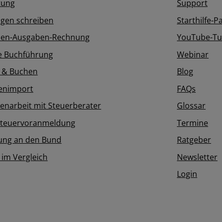
tung
Support
gen schreiben
Starthilfe-P
en-Ausgaben-Rechnung
YouTube-Tut
e Buchführung
Webinar
 & Buchen
Blog
enimport
FAQs
narbeit mit Steuerberater
Glossar
teuervoranmeldung
Termine
ung an den Bund
Ratgeber
 im Vergleich
Newsletter
Login