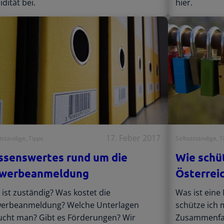
idität bei.
hier.
17. Feber 2017
tständige
, 
Tipps
Selbstständige
, 
T
ssenswertes rund um die
Wie schü
werbeanmeldung
Österrei
ist zuständig? Was kostet die
Was ist eine
erbeanmeldung? Welche Unterlagen
schütze ich 
ucht man? Gibt es Förderungen? Wir
Zusammenfa