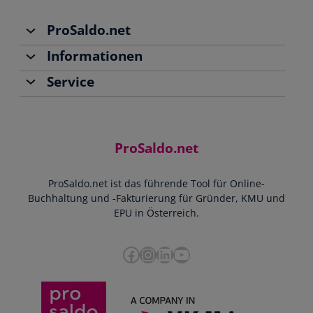
ProSaldo.net
Informationen
Über uns
Service
Team
Buchhaltung
Jobs
Rechnungen schreiben
Support
Community
Einnahmen-Ausgaben-Rechnung
Starthilfe-Paket
Kontakt
ProSaldo.net
Doppelte Buchführung
YouTube-Tutorials
Impressum
Scannen & Buchen
Webinar
ProSaldo.net ist das führende Tool für Online-
Presse
Bankdatenimport
Blog
Buchhaltung und -Fakturierung für Gründer, KMU und
Datenschutz
Zusammenarbeit mit Steuerberater
EPU in Österreich.
FAQs
Cookie-Richtlinien
Umsatzsteuervoranmeldung
Glossar
Facebook
Instagram
LinkedIn
YouTube
e-Rechnung an den Bund
Termine
Whistleblowing
Anbieter im Vergleich
Ratgeber
Newsletter