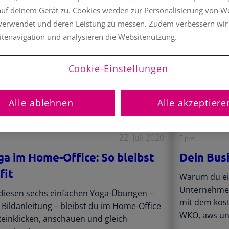
auf deinem Gerät zu. Cookies werden zur Personalisierung von 
 verwendet und deren Leistung zu messen. Zudem verbessern wir
itenavigation und analysieren die Websitenutzung.
Cookie-Einstellungen
Alle ablehnen
Alle akzeptiere
22. Juli 2020
Tipps
ga im Home-Office: So bleibst
Dein Bus
fit
Warum du ei
Unternehmen
 diesen sechs einfachen Yoga-Übungen –
mit dem kos
. Bildanleitung – bleibst du im Home-Office
WKO, aws un
 Reinklicken, anschauen und gleich