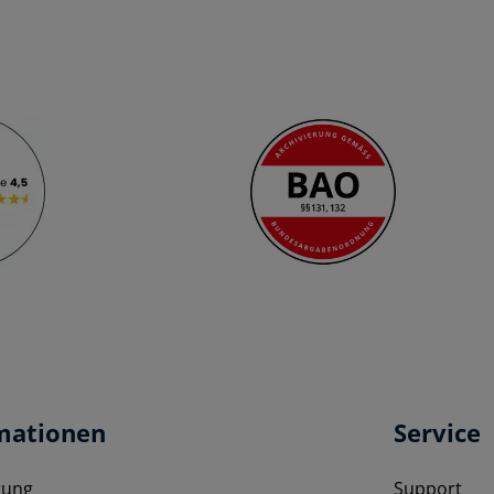
mationen
Service
tung
Support