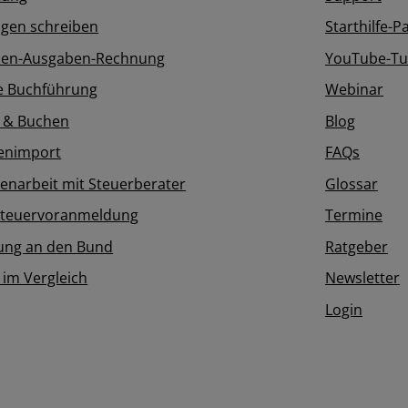
gen schreiben
Starthilfe-P
en-Ausgaben-Rechnung
YouTube-Tut
e Buchführung
Webinar
 & Buchen
Blog
enimport
FAQs
narbeit mit Steuerberater
Glossar
teuervoranmeldung
Termine
ung an den Bund
Ratgeber
 im Vergleich
Newsletter
Login