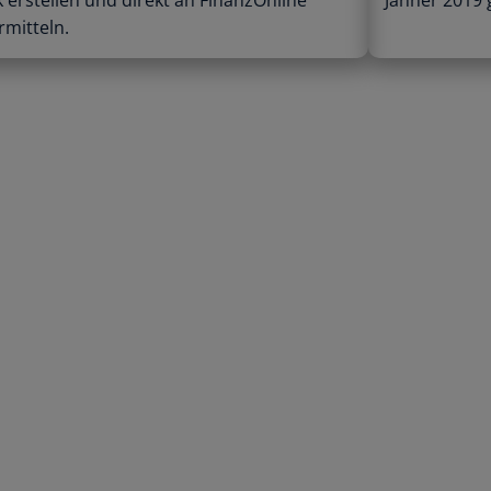
k erstellen und direkt an FinanzOnline
Jänner 2019
rmitteln.