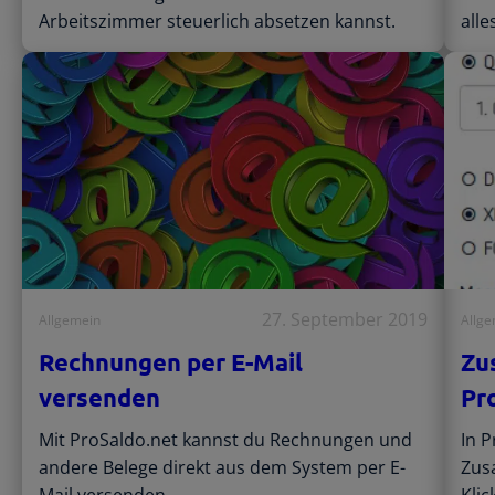
Arbeitszimmer steuerlich absetzen kannst.
alle
27. September 2019
Allgemein
Allg
Rechnungen per E-Mail
Zu
versenden
Pr
Mit ProSaldo.net kannst du Rechnungen und
In P
andere Belege direkt aus dem System per E-
Zus