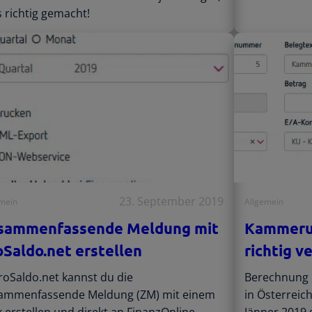
s richtig gemacht!
23. September 2019
emein
Allgemein
sammenfassende Meldung mit
Kammeru
oSaldo.net erstellen
richtig v
roSaldo.net kannst du die
Berechnung
ammenfassende Meldung (ZM) mit einem
in Österreic