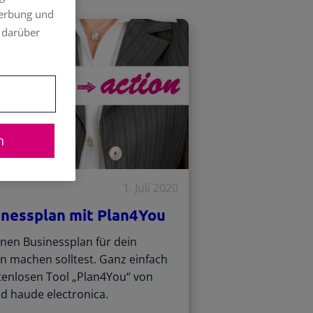
Werbung und
 darüber
n
1. Juli 2020
inessplan mit Plan4You
nen Businessplan für dein
 machen solltest. Ganz einfach
tenlosen Tool „Plan4You“ von
d haude electronica.