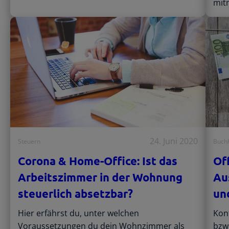
mit
24. Juni 2020
Steuern
Buch
Corona & Home-Office: Ist das
Of
Arbeitszimmer in der Wohnung
Au
steuerlich absetzbar?
un
Hier erfährst du, unter welchen
Kont
Voraussetzungen du dein Wohnzimmer als
bzw.