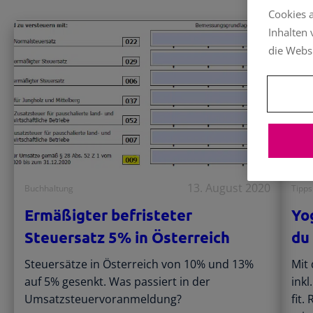
Cookies 
Inhalten
die Webs
13. August 2020
Buchhaltung
Tipps
Ermäßigter befristeter
Yo
Steuersatz 5% in Österreich
du 
Steuersätze in Österreich von 10% und 13%
Mit
auf 5% gesenkt. Was passiert in der
inkl
Umsatzsteuervoranmeldung?
fit.