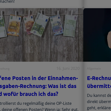
machen!
16. Juni 2020
haltung
Allgemein
fene Posten in der Einnahmen-
E-Rechnu
sgaben-Rechnung: Was ist das
übermitt
d wofür brauch ich das?
Du kannst d
direkt überm
rollierst du regelmäßig deine OP-Liste
geht, erkläre
 deine offenen Posten? Wenn ja: Sehr gut,