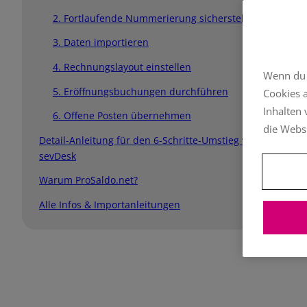
2. Fortlaufende Nummerierung sicherstellen
3. Daten importieren
4. Rechnungslayout einstellen
Wenn du a
5. Eröffnungsbuchungen durchführen
Cookies 
Inhalten
6. Offene Posten übernehmen
die Webs
Detail-Anleitung für den 6-Schritte-Umstieg von
sevDesk
Warum ProSaldo.net?
Alle Infos & Importanleitungen