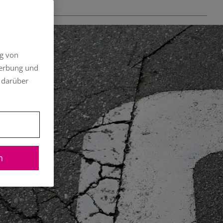
a Kornfeind
Tipps
ng von
Werbung und
 darüber
n