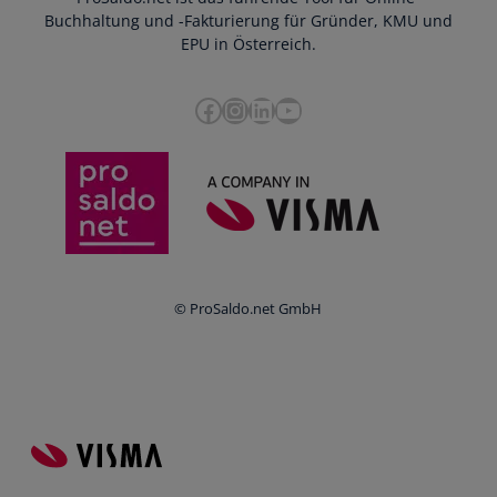
Bankdatenimport
Blog
Buchhaltung und -Fakturierung für Gründer, KMU und
Datenschutz
Zusammenarbeit mit Steuerberater
EPU in Österreich.
FAQs
Cookie-Richtlinien
Umsatzsteuervoranmeldung
Glossar
Facebook
Instagram
LinkedIn
YouTube
e-Rechnung an den Bund
Termine
Whistleblowing
Anbieter im Vergleich
Ratgeber
Newsletter
Login
© ProSaldo.net GmbH