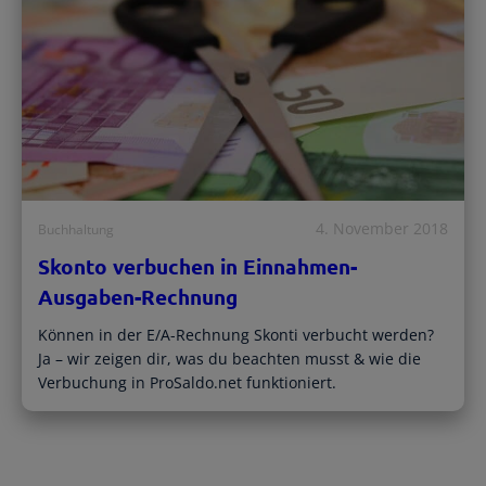
Registrierte Steuerberater und
Übersichtliche Entscheidungshilfen
Buchhalter
Alle Funktionen
Starthilfe-Paket
Übersicht & Infos
Hilfe beim Aufsetzen der Buchhaltung
4. November 2018
Buchhaltung
Skonto verbuchen in Einnahmen-
Ausgaben-Rechnung
Können in der E/A-Rechnung Skonti verbucht werden?
Ja – wir zeigen dir, was du beachten musst & wie die
Verbuchung in ProSaldo.net funktioniert.