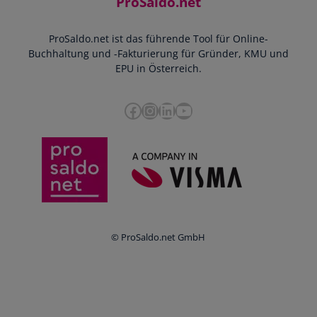
ProSaldo.net
Doppelte Buchführung
YouTube-Tutorials
Impressum
Scannen & Buchen
Webinar
ProSaldo.net ist das führende Tool für Online-
Presse
Bankdatenimport
Blog
Buchhaltung und -Fakturierung für Gründer, KMU und
Datenschutz
Zusammenarbeit mit Steuerberater
EPU in Österreich.
FAQs
Cookie-Richtlinien
Umsatzsteuervoranmeldung
Glossar
Facebook
Instagram
LinkedIn
YouTube
e-Rechnung an den Bund
Termine
Whistleblowing
Anbieter im Vergleich
Ratgeber
Newsletter
Login
© ProSaldo.net GmbH