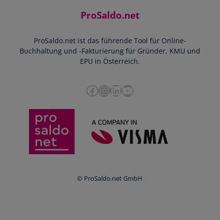
Starthilfe-Paket
Kontakt
ProSaldo.net
Doppelte Buchführung
YouTube-Tutorials
Impressum
Scannen & Buchen
Webinar
ProSaldo.net ist das führende Tool für Online-
Presse
Bankdatenimport
Blog
Buchhaltung und -Fakturierung für Gründer, KMU und
Datenschutz
Zusammenarbeit mit Steuerberater
EPU in Österreich.
FAQs
Cookie-Richtlinien
Umsatzsteuervoranmeldung
Glossar
Facebook
Instagram
LinkedIn
YouTube
e-Rechnung an den Bund
Termine
Whistleblowing
Anbieter im Vergleich
Ratgeber
Newsletter
Login
© ProSaldo.net GmbH