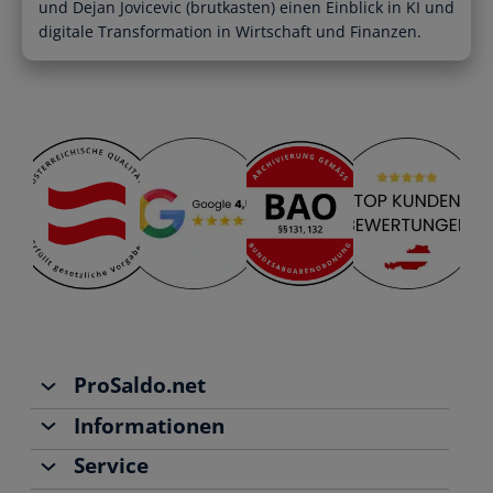
Registrierte Steuerberater und
und Dejan Jovicevic (brutkasten) einen Einblick in KI und
Übersichtliche Entscheidungshilfen
Buchhalter
digitale Transformation in Wirtschaft und Finanzen.
Alle Funktionen
Starthilfe-Paket
Übersicht & Infos
Hilfe beim Aufsetzen der Buchhaltung
ProSaldo.net
Informationen
Über uns
Service
Team
Buchhaltung