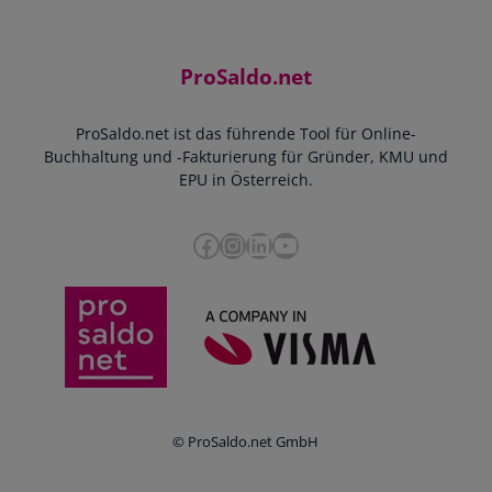
Jobs
Rechnungen schreiben
Support
Community
Einnahmen-Ausgaben-Rechnung
Starthilfe-Paket
Kontakt
ProSaldo.net
Doppelte Buchführung
YouTube-Tutorials
Impressum
Scannen & Buchen
Webinar
ProSaldo.net ist das führende Tool für Online-
Presse
Bankdatenimport
Blog
Buchhaltung und -Fakturierung für Gründer, KMU und
Datenschutz
Zusammenarbeit mit Steuerberater
EPU in Österreich.
FAQs
Cookie-Richtlinien
Umsatzsteuervoranmeldung
Glossar
Facebook
Instagram
LinkedIn
YouTube
e-Rechnung an den Bund
Termine
Whistleblowing
Anbieter im Vergleich
Ratgeber
Newsletter
Login
© ProSaldo.net GmbH