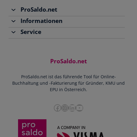
ProSaldo.net
Informationen
Über uns
Service
Team
Buchhaltung
Jobs
Rechnungen schreiben
Support
Community
Einnahmen-Ausgaben-Rechnung
Starthilfe-Paket
Kontakt
ProSaldo.net
Doppelte Buchführung
YouTube-Tutorials
Impressum
Scannen & Buchen
Webinar
ProSaldo.net ist das führende Tool für Online-
Presse
Bankdatenimport
Blog
Buchhaltung und -Fakturierung für Gründer, KMU und
Datenschutz
Zusammenarbeit mit Steuerberater
EPU in Österreich.
FAQs
Cookie-Richtlinien
Umsatzsteuervoranmeldung
Glossar
Facebook
Instagram
LinkedIn
YouTube
e-Rechnung an den Bund
Termine
Whistleblowing
Anbieter im Vergleich
Ratgeber
Newsletter
Login