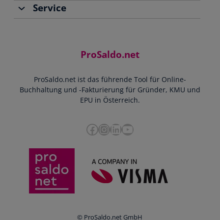
Service
Team
Buchhaltung
Jobs
Rechnungen schreiben
Support
Community
Einnahmen-Ausgaben-Rechnung
Starthilfe-Paket
Kontakt
ProSaldo.net
Doppelte Buchführung
YouTube-Tutorials
Impressum
Scannen & Buchen
Webinar
ProSaldo.net ist das führende Tool für Online-
Presse
Bankdatenimport
Blog
Buchhaltung und -Fakturierung für Gründer, KMU und
Datenschutz
Zusammenarbeit mit Steuerberater
EPU in Österreich.
FAQs
Cookie-Richtlinien
Umsatzsteuervoranmeldung
Glossar
Facebook
Instagram
LinkedIn
YouTube
e-Rechnung an den Bund
Termine
Whistleblowing
Anbieter im Vergleich
Ratgeber
Newsletter
Login
© ProSaldo.net GmbH