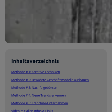
Inhaltsverzeichnis
Methode # 1: Kreative Techniken
Methode # 2: Bewährte Geschäftsmodelle ausbauen
Methode # 3: Nachfolgebörsen
Methode # 4: Neue Trends erkennen
Methode # 5: Franchise-Unternehmen
Video mit allen Infos & Links