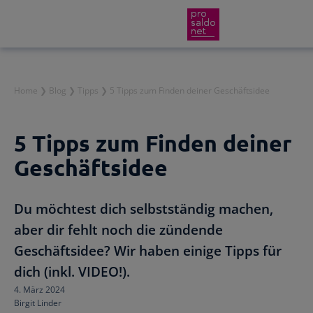
Direkt
Home
❯
Blog
❯
Tipps
❯
5 Tipps zum Finden deiner Geschäftsidee
Funktionen
zum
Inhalt
5 Tipps zum Finden deiner
Preise
Wir helfen dir!
wechseln
Geschäftsidee
Branchen
Von Buchungsbeispielen über HowTo-Videos bis zu p
Service
Du möchtest dich selbstständig machen,
aber dir fehlt noch die zündende
Für Steuerberater
Gründer-Paket
Geschäftsidee? Wir haben einige Tipps für
Rechnungen schreiben
dich (inkl. VIDEO!).
Effiziente Zusammenarbeit
Rechnungen im Handumdrehen
Rückenwind für den Weg in die Selbstständigkeit: P
4. März 2024
Buchhaltungssoftware
Birgit Linder
Für österreichische Unternehmen
Zugriff auf die Buchhaltung deiner Klienten und ei