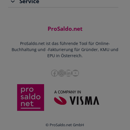
Service
Buchhaltung
Jobs
Rechnungen schreiben
Support
Community
Einnahmen-Ausgaben-Rechnung
Starthilfe-Paket
Kontakt
ProSaldo.net
Doppelte Buchführung
YouTube-Tutorials
Impressum
Scannen & Buchen
Webinar
ProSaldo.net ist das führende Tool für Online-
Presse
Bankdatenimport
Blog
Buchhaltung und -Fakturierung für Gründer, KMU und
Datenschutz
Zusammenarbeit mit Steuerberater
EPU in Österreich.
FAQs
Cookie-Richtlinien
Umsatzsteuervoranmeldung
Glossar
Facebook
Instagram
LinkedIn
YouTube
e-Rechnung an den Bund
Termine
Whistleblowing
Anbieter im Vergleich
Ratgeber
Newsletter
Login
© ProSaldo.net GmbH