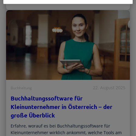
Registrierte Steuerberater und
ProSaldo.net dich unterstützt.
Übersichtliche Entscheidungshilfen
Buchhalter
Alle Funktionen
Starthilfe-Paket
Übersicht & Infos
Hilfe beim Aufsetzen der Buchhaltung
22. August 2025
Buchhaltung
Buchhaltungssoftware für
Kleinunternehmer in Österreich – der
große Überblick
Erfahre, worauf es bei Buchhaltungssoftware für
Kleinunternehmer wirklich ankommt, welche Tools am