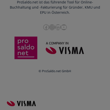
ProSaldo.net ist das führende Tool für Online-
Presse
Bankdatenimport
Blog
Buchhaltung und -Fakturierung für Gründer, KMU und
Datenschutz
Zusammenarbeit mit Steuerberater
EPU in Österreich.
FAQs
Cookie-Richtlinien
Umsatzsteuervoranmeldung
Glossar
Facebook
Instagram
LinkedIn
YouTube
e-Rechnung an den Bund
Termine
Whistleblowing
Anbieter im Vergleich
Ratgeber
Newsletter
Login
© ProSaldo.net GmbH