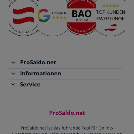
ProSaldo.net
Informationen
Über uns
Service
Team
Buchhaltung
Jobs
Rechnungen schreiben
Support
Community
Einnahmen-Ausgaben-Rechnung
Starthilfe-Paket
Kontakt
ProSaldo.net
Doppelte Buchführung
YouTube-Tutorials
Impressum
Scannen & Buchen
Webinar
ProSaldo.net ist das führende Tool für Online-
Presse
Bankdatenimport
Blog