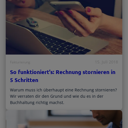
Registrierte Steuerberater und
Übersichtliche Entscheidungshilfen
Buchhalter
Alle Funktionen
Starthilfe-Paket
Übersicht & Infos
Hilfe beim Aufsetzen der Buchhaltung
15. Juli 2018
Fakturierung
So funktioniert’s: Rechnung stornieren in
5 Schritten
Warum muss ich überhaupt eine Rechnung stornieren?
Wir verraten dir den Grund und wie du es in der
Buchhaltung richtig machst.