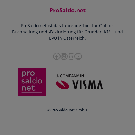
Einnahmen-Ausgaben-Rechnung
Starthilfe-Paket
Kontakt
ProSaldo.net
Doppelte Buchführung
YouTube-Tutorials
Impressum
Scannen & Buchen
Webinar
ProSaldo.net ist das führende Tool für Online-
Presse
Bankdatenimport
Blog
Buchhaltung und -Fakturierung für Gründer, KMU und
Datenschutz
Zusammenarbeit mit Steuerberater
EPU in Österreich.
FAQs
Cookie-Richtlinien
Umsatzsteuervoranmeldung
Glossar
Facebook
Instagram
LinkedIn
YouTube
e-Rechnung an den Bund
Termine
Whistleblowing
Anbieter im Vergleich
Ratgeber
Newsletter
Login
© ProSaldo.net GmbH