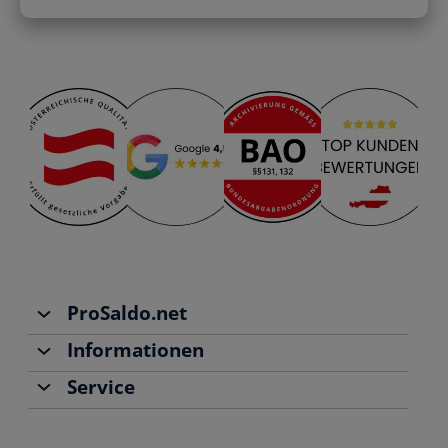
ProSaldo.net
Informationen
Über uns
Service
Team
Buchhaltung
Jobs
Rechnungen schreiben
Support
Community