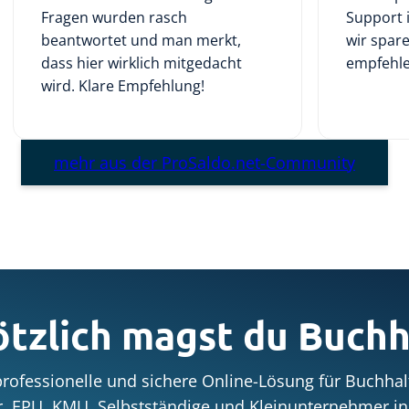
Fragen wurden rasch
Support 
beantwortet und man merkt,
wir spare
dass hier wirklich mitgedacht
empfehle
wird. Klare Empfehlung!
mehr aus der ProSaldo.net-Community
ötzlich magst du Buchh
 professionelle und sichere Online-Lösung für Buchh
r, EPU, KMU, Selbstständige und Kleinunternehmer in 