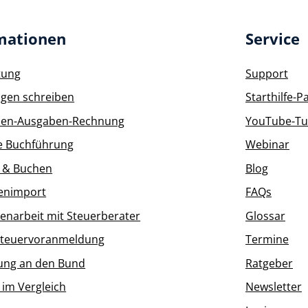
mationen
Service
tung
Support
gen schreiben
Starthilfe-P
en-Ausgaben-Rechnung
YouTube-Tut
e Buchführung
Webinar
 & Buchen
Blog
enimport
FAQs
narbeit mit Steuerberater
Glossar
teuervoranmeldung
Termine
ung an den Bund
Ratgeber
 im Vergleich
Newsletter