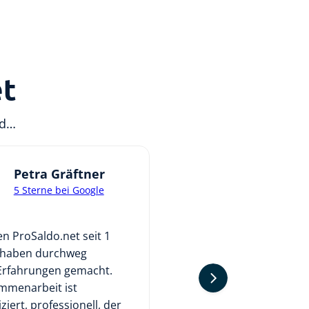
et
nd…
Petra Gräftner
Peter van 
Klooster
5 Sterne bei Google
5 Sterne bei 
n ProSaldo.net seit 1
Ich nutze ProSaldo.net n
 haben durchweg
zwei Jahren für die Buc
 Erfahrungen gemacht.
meines Vereins und kan
mmenarbeit ist
empfehlen. Wir konnten
iert, professionell, der
Buchhaltungsprozesse