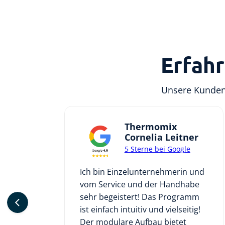
Erfah
Unsere Kunden 
oter
Thermomix
Cornelia Leitner
ting zur
5 Sterne bei Google
ehlung
t und ein
Ich bin Einzelunternehmerin und
uf! 10 von
vom Service und der Handhabe
sehr begeistert! Das Programm
ist einfach intuitiv und vielseitig!
Der modulare Aufbau bietet