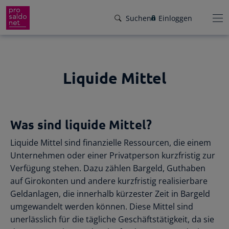
Suchen
Einloggen
Liquide Mittel
Funktionen
Preise
Wir helfen dir!
Was sind liquide Mittel?
Branchen
Von Buchungsbeispielen über HowTo-
Liquide Mittel sind finanzielle Ressourcen, die einem
Videos bis zu persönlichem Support per E-
Service
Unternehmen oder einer Privatperson kurzfristig zur
Mail, Telefon oder Live-Chat.
Verfügung stehen. Dazu zählen Bargeld, Guthaben
Für Steuerberater
Gründer-Paket
auf Girokonten und andere kurzfristig realisierbare
Unser Hilfeangebot
Geldanlagen, die innerhalb kürzester Zeit in Bargeld
Effiziente Zusammenarbeit
Facebook
Instagram
LinkedIn
YouTube
Rückenwind für den Weg in die
umgewandelt werden können. Diese Mittel sind
Rechnungen schreiben
Selbstständigkeit: ProSaldo.net für
unerlässlich für die tägliche Geschäftstätigkeit, da sie
Rechnungen im Handumdrehen
Gründer 1 Jahr kostenlos!
Zugriff auf die Buchhaltung deiner Klienten