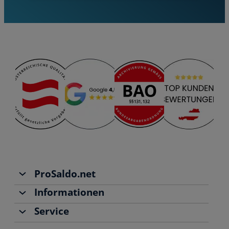
ProSaldo.net
Informationen
Über uns
Service
Team
Buchhaltung
Jobs
Rechnungen schreiben