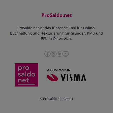
Support
Community
Einnahmen-Ausgaben-Rechnung
Starthilfe-Paket
Kontakt
ProSaldo.net
Doppelte Buchführung
YouTube-Tutorials
Impressum
Scannen & Buchen
Webinar
ProSaldo.net ist das führende Tool für Online-
Presse
Bankdatenimport
Blog
Buchhaltung und -Fakturierung für Gründer, KMU und
Datenschutz
Zusammenarbeit mit Steuerberater
EPU in Österreich.
FAQs
Cookie-Richtlinien
Umsatzsteuervoranmeldung
Glossar
Facebook
Instagram
LinkedIn
YouTube
e-Rechnung an den Bund
Termine
Whistleblowing
Anbieter im Vergleich
Ratgeber
Newsletter
Login
© ProSaldo.net GmbH