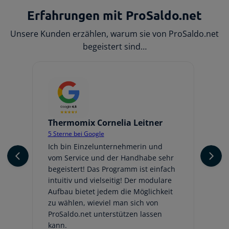
Erfahrungen mit ProSaldo.net
Unsere Kunden erzählen, warum sie von ProSaldo.net
begeistert sind…
Thermomix Cornelia Leitner
Jo
5 Sterne bei Google
5 
er
Ich bin Einzelunternehmerin und
Ic
vom Service und der Handhabe sehr
An
begeistert! Das Programm ist einfach
ge
intuitiv und vielseitig! Der modulare
fr
Aufbau bietet jedem die Möglichkeit
Au
zu wählen, wieviel man sich von
be
ProSaldo.net unterstützen lassen
hi
kann.
Em