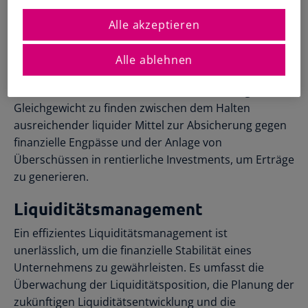
Registrierte Steuerberater und
Übersichtliche Entscheidungshilfen
laufenden Geschäftsbetrieb und zukünftige
Buchhalter
Alle Funktionen
Alle akzeptieren
Investitionen sicherzustellen.
Starthilfe-Paket
Übersicht & Infos
Hilfe beim Aufsetzen der Buchhaltung
Ein Unternehmen sollte nicht übermäßig liquide
Alle ablehnen
Mittel horten, da diese keine Rendite abwerfen und
durch Inflation an Wert verlieren können. Es gilt, ein
Gleichgewicht zu finden zwischen dem Halten
ausreichender liquider Mittel zur Absicherung gegen
finanzielle Engpässe und der Anlage von
Überschüssen in rentierliche Investments, um Erträge
zu generieren.
Liquiditätsmanagement
Ein effizientes Liquiditätsmanagement ist
unerlässlich, um die finanzielle Stabilität eines
Unternehmens zu gewährleisten. Es umfasst die
Überwachung der Liquiditätsposition, die Planung der
zukünftigen Liquiditätsentwicklung und die