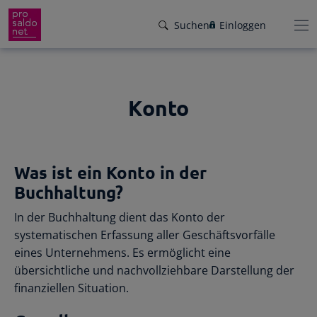
Suchen
Einloggen
Konto
Funktionen
Preise
Wir helfen dir!
Was ist ein Konto in der
Branchen
Von Buchungsbeispielen über HowTo-
Buchhaltung?
Videos bis zu persönlichem Support per E-
Service
Mail, Telefon oder Live-Chat.
In der Buchhaltung dient das Konto der
systematischen Erfassung aller Geschäftsvorfälle
Für Steuerberater
Gründer-Paket
Unser Hilfeangebot
eines Unternehmens. Es ermöglicht eine
übersichtliche und nachvollziehbare Darstellung der
Effiziente Zusammenarbeit
Facebook
Instagram
LinkedIn
YouTube
Rückenwind für den Weg in die
finanziellen Situation.
Rechnungen schreiben
Selbstständigkeit: ProSaldo.net für
Rechnungen im Handumdrehen
Gründer 1 Jahr kostenlos!
Zugriff auf die Buchhaltung deiner Klienten