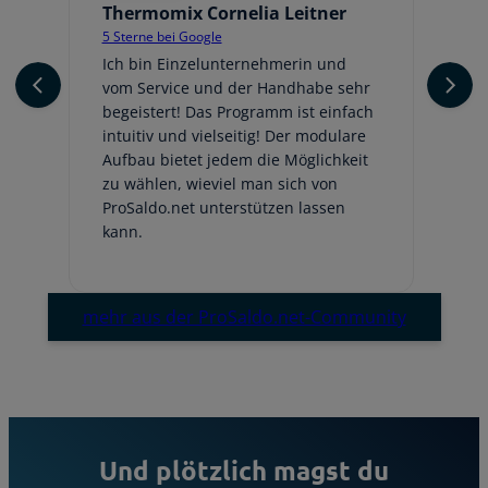
Thermomix Cornelia Leitner
Jo
5 Sterne bei Google
5 
er
Ich bin Einzelunternehmerin und
Ic
vom Service und der Handhabe sehr
An
begeistert! Das Programm ist einfach
ge
intuitiv und vielseitig! Der modulare
fr
Aufbau bietet jedem die Möglichkeit
Au
zu wählen, wieviel man sich von
be
ProSaldo.net unterstützen lassen
hi
kann.
Em
mehr aus der ProSaldo.net-Community
Und plötzlich magst du