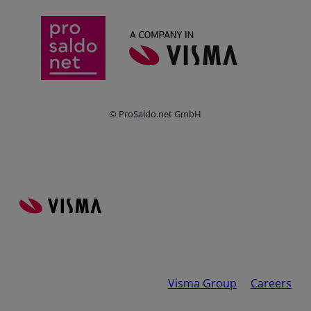
Whistleblowing
Anbieter im Vergleich
Ratgeber
Newsletter
Login
© ProSaldo.net GmbH
Visma Group
Careers