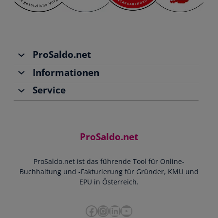
ProSaldo.net
Informationen
Über uns
Service
Team
Buchhaltung
Jobs
Rechnungen schreiben
Support
Community
Einnahmen-Ausgaben-Rechnung
Starthilfe-Paket
Kontakt
ProSaldo.net
Doppelte Buchführung
YouTube-Tutorials
Impressum
Scannen & Buchen
Webinar
ProSaldo.net ist das führende Tool für Online-
Presse
Bankdatenimport
Blog
Buchhaltung und -Fakturierung für Gründer, KMU und
Datenschutz
Zusammenarbeit mit Steuerberater
EPU in Österreich.
FAQs
Cookie-Richtlinien
Umsatzsteuervoranmeldung
Glossar
Facebook
Instagram
LinkedIn
YouTube
e-Rechnung an den Bund
Termine