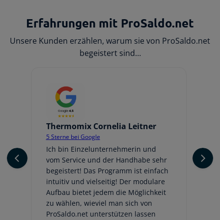
Erfahrungen mit ProSaldo.net
Unsere Kunden erzählen, warum sie von ProSaldo.net
begeistert sind…
Thermomix Cornelia Leitner
Jo
5 Sterne bei Google
5 
er
Ich bin Einzelunternehmerin und
Ic
vom Service und der Handhabe sehr
An
begeistert! Das Programm ist einfach
ge
intuitiv und vielseitig! Der modulare
fr
Aufbau bietet jedem die Möglichkeit
Au
zu wählen, wieviel man sich von
be
ProSaldo.net unterstützen lassen
hi