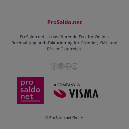
Jobs
Rechnungen schreiben
Support
Community
Einnahmen-Ausgaben-Rechnung
Starthilfe-Paket
Kontakt
ProSaldo.net
Doppelte Buchführung
YouTube-Tutorials
Impressum
Scannen & Buchen
Webinar
ProSaldo.net ist das führende Tool für Online-
Presse
Bankdatenimport
Blog
Buchhaltung und -Fakturierung für Gründer, KMU und
Datenschutz
Zusammenarbeit mit Steuerberater
EPU in Österreich.
FAQs
Cookie-Richtlinien
Umsatzsteuervoranmeldung
Glossar
Facebook
Instagram
LinkedIn
YouTube
e-Rechnung an den Bund
Termine
Whistleblowing
Anbieter im Vergleich
Ratgeber
Newsletter
Login
© ProSaldo.net GmbH