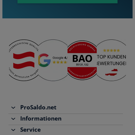
ProSaldo.net
Informationen
Über uns
Service
Team
Buchhaltung