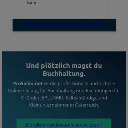
kann.
Em
mehr aus der ProSaldo.net-Community
Und plötzlich magst du
Buchhaltung.
ProSaldo.net
ist die professionelle und sichere
Online-Lösung für Buchhaltung und Rechnungen für
Gründer, EPU, KMU, Selbstständige und
Kleinunternehmer in Österreich.
Erstelle einen kostenlosen Account!