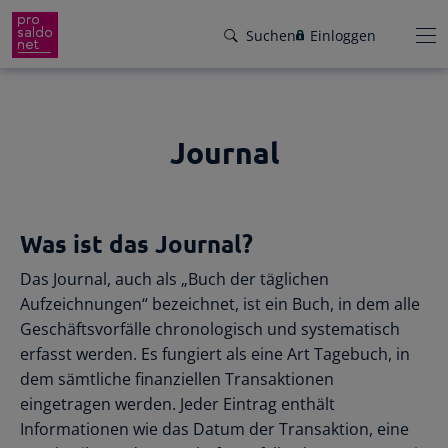
Suchen
Einloggen
Journal
Funktionen
Preise
Wir helfen dir!
Was ist das Journal?
Branchen
Von Buchungsbeispielen über HowTo-
Das Journal, auch als „Buch der täglichen
Videos bis zu persönlichem Support per E-
Service
Aufzeichnungen“ bezeichnet, ist ein Buch, in dem alle
Mail, Telefon oder Live-Chat.
Geschäftsvorfälle chronologisch und systematisch
Für Steuerberater
Gründer-Paket
erfasst werden. Es fungiert als eine Art Tagebuch, in
Unser Hilfeangebot
dem sämtliche finanziellen Transaktionen
Effiziente Zusammenarbeit
Facebook
Instagram
LinkedIn
YouTube
Rückenwind für den Weg in die
eingetragen werden. Jeder Eintrag enthält
Rechnungen schreiben
Selbstständigkeit: ProSaldo.net für
Informationen wie das Datum der Transaktion, eine
Rechnungen im Handumdrehen
Gründer 1 Jahr kostenlos!
Zugriff auf die Buchhaltung deiner Klienten