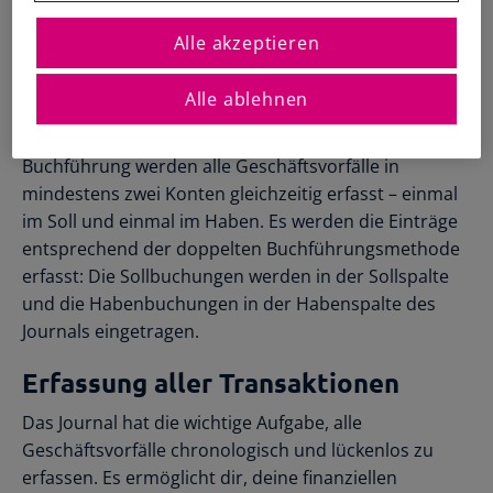
Registrierte Steuerberater und
Übersichtliche Entscheidungshilfen
Buchhalter
Das Journal und die doppelte
Alle Funktionen
Alle akzeptieren
Starthilfe-Paket
Übersicht & Infos
Buchführung
Hilfe beim Aufsetzen der Buchhaltung
Alle ablehnen
Das Journal ist eng mit dem Prinzip der doppelten
Buchführung verbunden. Bei der doppelten
Buchführung werden alle Geschäftsvorfälle in
mindestens zwei Konten gleichzeitig erfasst – einmal
im Soll und einmal im Haben. Es werden die Einträge
entsprechend der doppelten Buchführungsmethode
erfasst: Die Sollbuchungen werden in der Sollspalte
und die Habenbuchungen in der Habenspalte des
Journals eingetragen.
Erfassung aller Transaktionen
Das Journal hat die wichtige Aufgabe, alle
Geschäftsvorfälle chronologisch und lückenlos zu
erfassen. Es ermöglicht dir, deine finanziellen