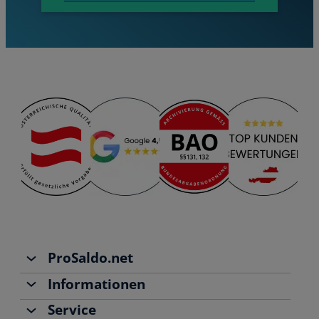
ProSaldo.net
Informationen
Über uns
Service
Team
Buchhaltung