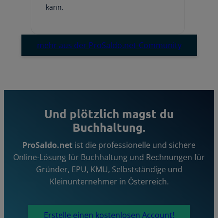
kann.
Em
mehr aus der ProSaldo.net-Community
Und plötzlich magst du
Buchhaltung.
ProSaldo.net
ist die professionelle und sichere
Online-Lösung für Buchhaltung und Rechnungen für
Gründer, EPU, KMU, Selbstständige und
Kleinunternehmer in Österreich.
Erstelle einen kostenlosen Account!