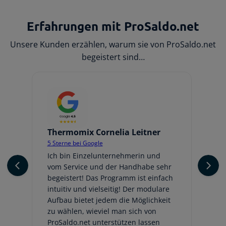
Erfahrungen mit ProSaldo.net
Unsere Kunden erzählen, warum sie von ProSaldo.net
begeistert sind…
Thermomix Cornelia Leitner
Jo
5 Sterne bei Google
5 
er
Ich bin Einzelunternehmerin und
Ic
vom Service und der Handhabe sehr
An
begeistert! Das Programm ist einfach
ge
intuitiv und vielseitig! Der modulare
fr
Aufbau bietet jedem die Möglichkeit
Au
zu wählen, wieviel man sich von
be
ProSaldo.net unterstützen lassen
hi