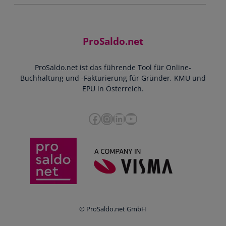
Jobs
Rechnungen schreiben
Support
Community
Einnahmen-Ausgaben-Rechnung
Starthilfe-Paket
Kontakt
ProSaldo.net
Doppelte Buchführung
YouTube-Tutorials
Impressum
Scannen & Buchen
Webinar
ProSaldo.net ist das führende Tool für Online-
Presse
Bankdatenimport
Blog
Buchhaltung und -Fakturierung für Gründer, KMU und
Datenschutz
Zusammenarbeit mit Steuerberater
EPU in Österreich.
FAQs
Cookie-Richtlinien
Umsatzsteuervoranmeldung
Glossar
Facebook
Instagram
LinkedIn
YouTube
e-Rechnung an den Bund
Termine
Whistleblowing
Anbieter im Vergleich
Ratgeber
Newsletter
Login
© ProSaldo.net GmbH