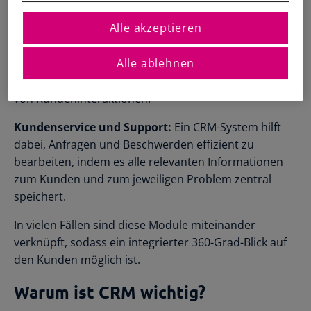
und verwaltet.
Registrierte Steuerberater und
Übersichtliche Entscheidungshilfen
Buchhalter
Alle Funktionen
Alle akzeptieren
Marketingautomation:
Dieses Modul unterstützt bei
Starthilfe-Paket
Übersicht & Infos
der Planung, Durchführung und Analyse von
Hilfe beim Aufsetzen der Buchhaltung
Alle ablehnen
Marketingkampagnen. Es ermöglicht Segmentierung
von Kundendaten, E-Mail-Marketing und das Tracking
von Kundeninteraktionen.
Kundenservice und Support:
Ein CRM-System hilft
dabei, Anfragen und Beschwerden effizient zu
bearbeiten, indem es alle relevanten Informationen
zum Kunden und zum jeweiligen Problem zentral
speichert.
In vielen Fällen sind diese Module miteinander
verknüpft, sodass ein integrierter 360-Grad-Blick auf
den Kunden möglich ist.
Warum ist CRM wichtig?