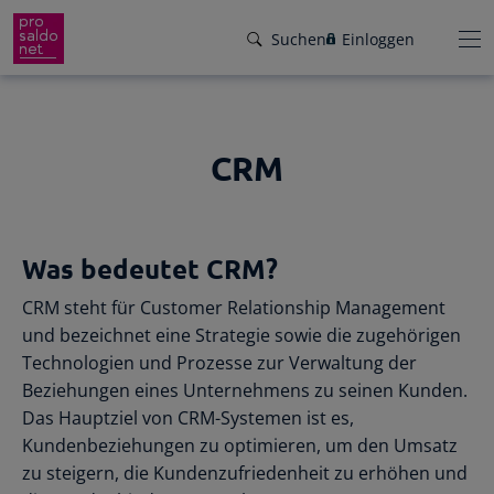
Suchen
Einloggen
CRM
Funktionen
Preise
Wir helfen dir!
Was bedeutet CRM?
Branchen
Von Buchungsbeispielen über HowTo-
CRM steht für Customer Relationship Management
Videos bis zu persönlichem Support per E-
Service
und bezeichnet eine Strategie sowie die zugehörigen
Mail, Telefon oder Live-Chat.
Technologien und Prozesse zur Verwaltung der
Für Steuerberater
Gründer-Paket
Beziehungen eines Unternehmens zu seinen Kunden.
Unser Hilfeangebot
Das Hauptziel von CRM-Systemen ist es,
Effiziente Zusammenarbeit
Facebook
Instagram
LinkedIn
YouTube
Rückenwind für den Weg in die
Kundenbeziehungen zu optimieren, um den Umsatz
Rechnungen schreiben
Selbstständigkeit: ProSaldo.net für
zu steigern, die Kundenzufriedenheit zu erhöhen und
Rechnungen im Handumdrehen
Gründer 1 Jahr kostenlos!
Zugriff auf die Buchhaltung deiner Klienten