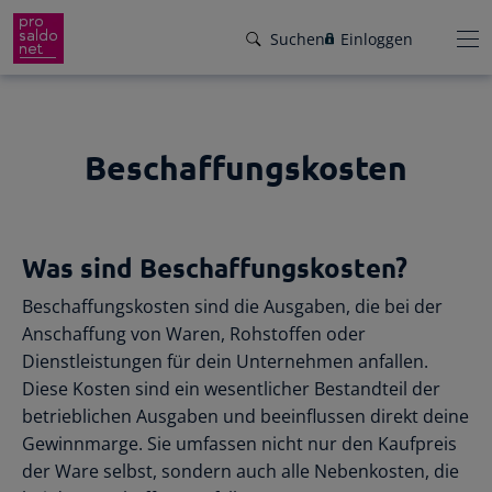
Suchen
Einloggen
Beschaffungskosten
Funktionen
Preise
Wir helfen dir!
Was sind Beschaffungskosten?
Branchen
Von Buchungsbeispielen über HowTo-
Beschaffungskosten sind die Ausgaben, die bei der
Videos bis zu persönlichem Support per E-
Service
Anschaffung von Waren, Rohstoffen oder
Mail, Telefon oder Live-Chat.
Dienstleistungen für dein Unternehmen anfallen.
Für Steuerberater
Gründer-Paket
Diese Kosten sind ein wesentlicher Bestandteil der
Unser Hilfeangebot
betrieblichen Ausgaben und beeinflussen direkt deine
Effiziente Zusammenarbeit
Facebook
Instagram
LinkedIn
YouTube
Rückenwind für den Weg in die
Gewinnmarge. Sie umfassen nicht nur den Kaufpreis
Rechnungen schreiben
Selbstständigkeit: ProSaldo.net für
der Ware selbst, sondern auch alle Nebenkosten, die
Rechnungen im Handumdrehen
Gründer 1 Jahr kostenlos!
Zugriff auf die Buchhaltung deiner Klienten