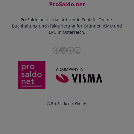
Kontakt
ProSaldo.net
Doppelte Buchführung
YouTube-Tutorials
Impressum
Scannen & Buchen
Webinar
ProSaldo.net ist das führende Tool für Online-
Presse
Bankdatenimport
Blog
Buchhaltung und -Fakturierung für Gründer, KMU und
Datenschutz
Zusammenarbeit mit Steuerberater
EPU in Österreich.
FAQs
Cookie-Richtlinien
Umsatzsteuervoranmeldung
Glossar
Facebook
Instagram
LinkedIn
YouTube
e-Rechnung an den Bund
Termine
Whistleblowing
Anbieter im Vergleich
Ratgeber
Newsletter
Login
© ProSaldo.net GmbH