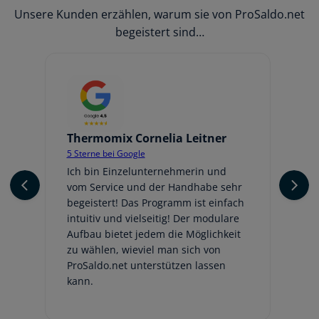
Unsere Kunden erzählen, warum sie von ProSaldo.net
begeistert sind…
Thermomix Cornelia Leitner
Jo
5 Sterne bei Google
5 
er
Ich bin Einzelunternehmerin und
Ic
vom Service und der Handhabe sehr
An
begeistert! Das Programm ist einfach
ge
intuitiv und vielseitig! Der modulare
fr
Aufbau bietet jedem die Möglichkeit
Au
zu wählen, wieviel man sich von
be
ProSaldo.net unterstützen lassen
hi
kann.
Em