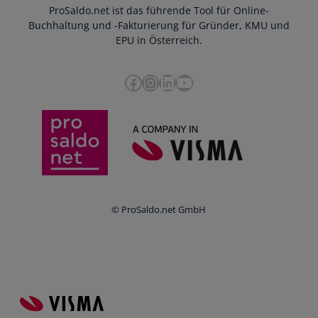
ProSaldo.net ist das führende Tool für Online-
Presse
Bankdatenimport
Blog
Buchhaltung und -Fakturierung für Gründer, KMU und
Datenschutz
Zusammenarbeit mit Steuerberater
EPU in Österreich.
FAQs
Cookie-Richtlinien
Umsatzsteuervoranmeldung
Glossar
Facebook
Instagram
LinkedIn
YouTube
e-Rechnung an den Bund
Termine
Whistleblowing
Anbieter im Vergleich
Ratgeber
Newsletter
Login
© ProSaldo.net GmbH