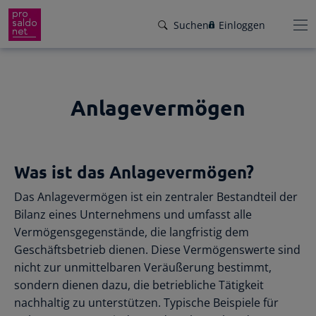
Suchen
Einloggen
Anlagevermögen
Funktionen
Preise
Wir helfen dir!
Was ist das Anlagevermögen?
Branchen
Von Buchungsbeispielen über HowTo-
Das Anlagevermögen ist ein zentraler Bestandteil der
Videos bis zu persönlichem Support per E-
Service
Bilanz eines Unternehmens und umfasst alle
Mail, Telefon oder Live-Chat.
Vermögensgegenstände, die langfristig dem
Für Steuerberater
Gründer-Paket
Geschäftsbetrieb dienen. Diese Vermögenswerte sind
Unser Hilfeangebot
nicht zur unmittelbaren Veräußerung bestimmt,
Effiziente Zusammenarbeit
Facebook
Instagram
LinkedIn
YouTube
Rückenwind für den Weg in die
sondern dienen dazu, die betriebliche Tätigkeit
Rechnungen schreiben
Selbstständigkeit: ProSaldo.net für
nachhaltig zu unterstützen. Typische Beispiele für
Rechnungen im Handumdrehen
Gründer 1 Jahr kostenlos!
Zugriff auf die Buchhaltung deiner Klienten