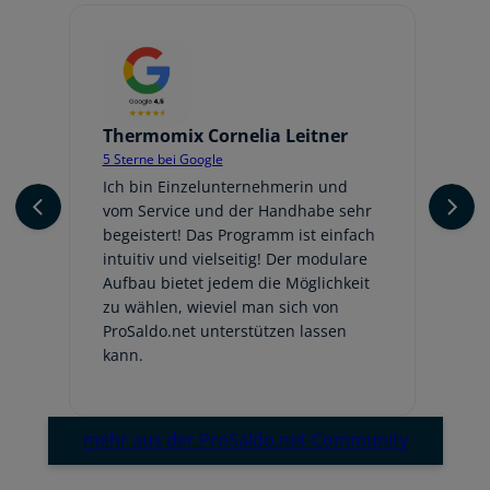
Thermomix Cornelia Leitner
Jo
5 Sterne bei Google
5 
er
Ich bin Einzelunternehmerin und
Ic
vom Service und der Handhabe sehr
An
begeistert! Das Programm ist einfach
ge
intuitiv und vielseitig! Der modulare
fr
Aufbau bietet jedem die Möglichkeit
Au
zu wählen, wieviel man sich von
be
ProSaldo.net unterstützen lassen
hi
kann.
Em
mehr aus der ProSaldo.net-Community