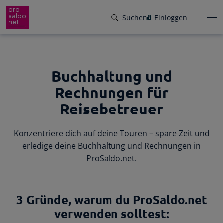
Suchen
Einloggen
Buchhaltung und
Funktionen
Rechnungen für
Preise
Wir helfen dir!
Reisebetreuer
Branchen
Von Buchungsbeispielen über HowTo-
Konzentriere dich auf deine Touren – spare Zeit und
Videos bis zu persönlichem Support per E-
Service
erledige deine Buchhaltung und Rechnungen in
Mail, Telefon oder Live-Chat.
ProSaldo.net.
Für Steuerberater
Gründer-Paket
Unser Hilfeangebot
Effiziente Zusammenarbeit
Facebook
Instagram
LinkedIn
YouTube
3 Gründe, warum du ProSaldo.net
Rückenwind für den Weg in die
Rechnungen schreiben
Selbstständigkeit: ProSaldo.net für
verwenden solltest:
Rechnungen im Handumdrehen
Gründer 1 Jahr kostenlos!
Zugriff auf die Buchhaltung deiner Klienten