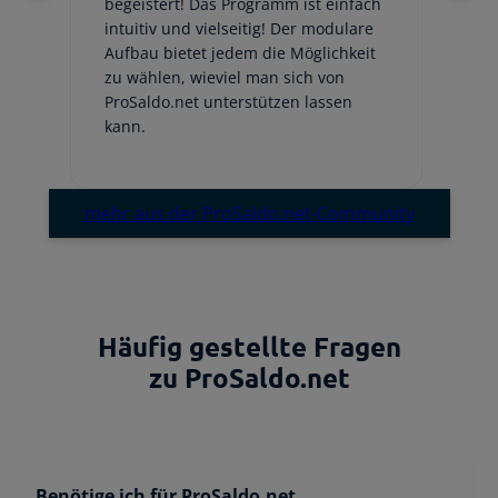
begeistert! Das Programm ist einfach
ge
intuitiv und vielseitig! Der modulare
fr
Aufbau bietet jedem die Möglichkeit
Au
zu wählen, wieviel man sich von
be
ProSaldo.net unterstützen lassen
hi
kann.
Em
mehr aus der ProSaldo.net-Community
Häufig gestellte Fragen
zu
ProSaldo.net
Benötige ich für ProSaldo.net