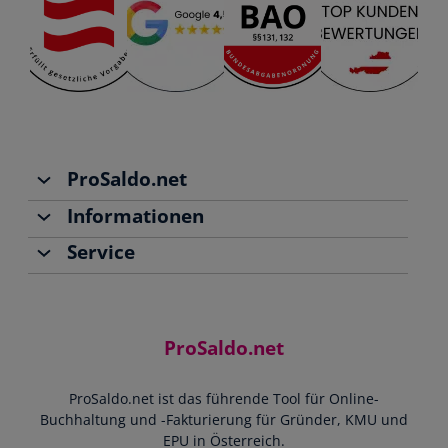
ProSaldo.net
Informationen
Über uns
Service
Team
Buchhaltung
Jobs
Rechnungen schreiben
Support
Community
Einnahmen-Ausgaben-Rechnung
Starthilfe-Paket
Kontakt
ProSaldo.net
Doppelte Buchführung
YouTube-Tutorials
Impressum
Scannen & Buchen
Webinar
ProSaldo.net ist das führende Tool für Online-
Presse
Bankdatenimport
Blog
Buchhaltung und -Fakturierung für Gründer, KMU und
Datenschutz
Zusammenarbeit mit Steuerberater
EPU in Österreich.
FAQs