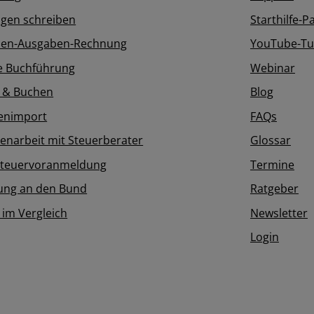
gen schreiben
Starthilfe-P
en-Ausgaben-Rechnung
YouTube-Tut
e Buchführung
Webinar
 & Buchen
Blog
enimport
FAQs
narbeit mit Steuerberater
Glossar
teuervoranmeldung
Termine
ung an den Bund
Ratgeber
 im Vergleich
Newsletter
Login