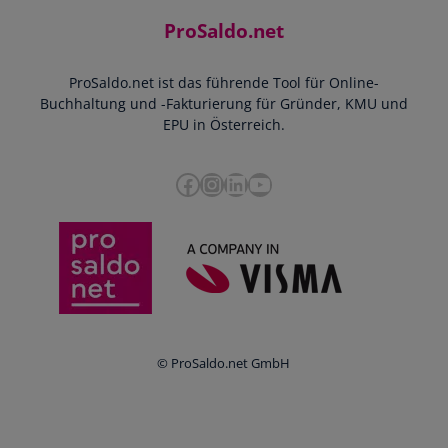
Starthilfe-Paket
Kontakt
ProSaldo.net
Doppelte Buchführung
YouTube-Tutorials
Impressum
Scannen & Buchen
Webinar
ProSaldo.net ist das führende Tool für Online-
Presse
Bankdatenimport
Blog
Buchhaltung und -Fakturierung für Gründer, KMU und
Datenschutz
Zusammenarbeit mit Steuerberater
EPU in Österreich.
FAQs
Cookie-Richtlinien
Umsatzsteuervoranmeldung
Glossar
Facebook
Instagram
LinkedIn
YouTube
e-Rechnung an den Bund
Termine
Whistleblowing
Anbieter im Vergleich
Ratgeber
Newsletter
Login
© ProSaldo.net GmbH