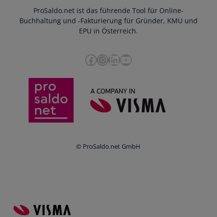
Webinar
ProSaldo.net ist das führende Tool für Online-
Presse
Bankdatenimport
Blog
Buchhaltung und -Fakturierung für Gründer, KMU und
Datenschutz
Zusammenarbeit mit Steuerberater
EPU in Österreich.
FAQs
Cookie-Richtlinien
Umsatzsteuervoranmeldung
Glossar
Facebook
Instagram
LinkedIn
YouTube
e-Rechnung an den Bund
Termine
Whistleblowing
Anbieter im Vergleich
Ratgeber
Newsletter
Login
© ProSaldo.net GmbH