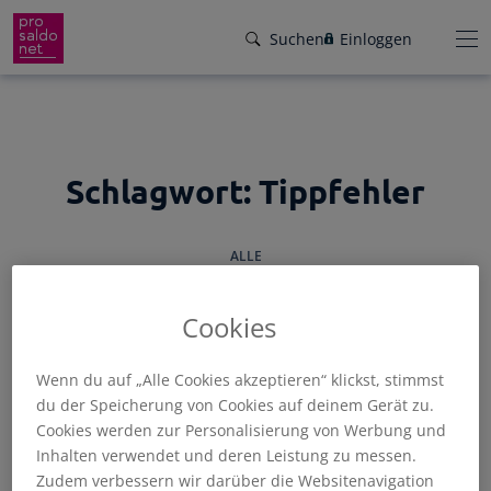
Direkt
Suchen
Einloggen
zum
Inhalt
wechseln
Funktionen
Schlagwort:
Tippfehler
Preise
Wir helfen dir!
ALLE
Branchen
Von Buchungsbeispielen über HowTo-
Videos bis zu persönlichem Support per E-
Service
Cookies
Mail, Telefon oder Live-Chat.
Für Steuerberater
Gründer-Paket
Wenn du auf „Alle Cookies akzeptieren“ klickst, stimmst
ALLGEMEIN
BUCHHALTUNG
FAKTURIERUNG
SELBSTSTÄNDIGE
Unser Hilfeangebot
du der Speicherung von Cookies auf deinem Gerät zu.
STEUERN
TIPPS
Effiziente Zusammenarbeit
Facebook
Instagram
LinkedIn
YouTube
Cookies werden zur Personalisierung von Werbung und
Rückenwind für den Weg in die
Rechnungen schreiben
Inhalten verwendet und deren Leistung zu messen.
Selbstständigkeit: ProSaldo.net für
Rechnungen im Handumdrehen
Zudem verbessern wir darüber die Websitenavigation
Gründer 1 Jahr kostenlos!
Zugriff auf die Buchhaltung deiner Klienten