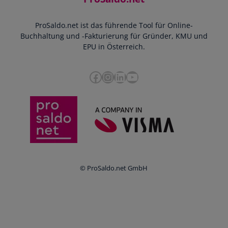
YouTube-Tutorials
Impressum
Scannen & Buchen
Webinar
ProSaldo.net ist das führende Tool für Online-
Presse
Bankdatenimport
Blog
Buchhaltung und -Fakturierung für Gründer, KMU und
Datenschutz
Zusammenarbeit mit Steuerberater
EPU in Österreich.
FAQs
Cookie-Richtlinien
Umsatzsteuervoranmeldung
Glossar
Facebook
Instagram
LinkedIn
YouTube
e-Rechnung an den Bund
Termine
Whistleblowing
Anbieter im Vergleich
Ratgeber
Newsletter
Login
© ProSaldo.net GmbH