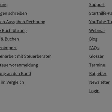
tung
Support
gen schreiben
Starthilfe-P
en-Ausgaben-Rechnung
YouTube-Tut
e Buchführung
Webinar
 & Buchen
Blog
enimport
FAQs
narbeit mit Steuerberater
Glossar
teuervoranmeldung
Termine
ung an den Bund
Ratgeber
 im Vergleich
Newsletter
Login