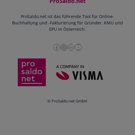
ProSaldo.net
Doppelte Buchführung
YouTube-Tutorials
Impressum
Scannen & Buchen
Webinar
ProSaldo.net ist das führende Tool für Online-
Presse
Bankdatenimport
Blog
Buchhaltung und -Fakturierung für Gründer, KMU und
Datenschutz
Zusammenarbeit mit Steuerberater
EPU in Österreich.
FAQs
Cookie-Richtlinien
Umsatzsteuervoranmeldung
Glossar
Facebook
Instagram
LinkedIn
YouTube
e-Rechnung an den Bund
Termine
Whistleblowing
Anbieter im Vergleich
Ratgeber
Newsletter
Login
© ProSaldo.net GmbH