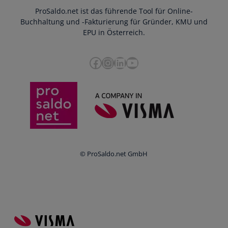
Webinar
ProSaldo.net ist das führende Tool für Online-
Presse
Bankdatenimport
Blog
Buchhaltung und -Fakturierung für Gründer, KMU und
Datenschutz
Zusammenarbeit mit Steuerberater
EPU in Österreich.
FAQs
Cookie-Richtlinien
Umsatzsteuervoranmeldung
Glossar
Facebook
Instagram
LinkedIn
YouTube
e-Rechnung an den Bund
Termine
Whistleblowing
Anbieter im Vergleich
Ratgeber
Newsletter
Login
© ProSaldo.net GmbH