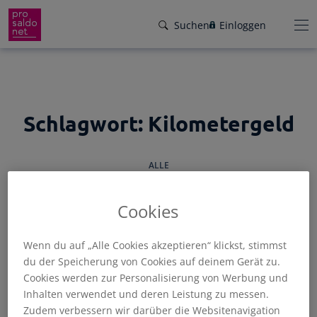
Direkt
Suchen
Einloggen
zum
Inhalt
wechseln
Funktionen
Schlagwort:
Kilometergeld
Preise
Wir helfen dir!
ALLE
Branchen
Von Buchungsbeispielen über HowTo-
Videos bis zu persönlichem Support per E-
Service
Cookies
Mail, Telefon oder Live-Chat.
Für Steuerberater
Gründer-Paket
Wenn du auf „Alle Cookies akzeptieren“ klickst, stimmst
ALLGEMEIN
BUCHHALTUNG
FAKTURIERUNG
SELBSTSTÄNDIGE
Unser Hilfeangebot
du der Speicherung von Cookies auf deinem Gerät zu.
STEUERN
TIPPS
Effiziente Zusammenarbeit
Facebook
Instagram
LinkedIn
YouTube
Cookies werden zur Personalisierung von Werbung und
Rückenwind für den Weg in die
Rechnungen schreiben
Inhalten verwendet und deren Leistung zu messen.
Selbstständigkeit: ProSaldo.net für
Rechnungen im Handumdrehen
Zudem verbessern wir darüber die Websitenavigation
Gründer 1 Jahr kostenlos!
Zugriff auf die Buchhaltung deiner Klienten