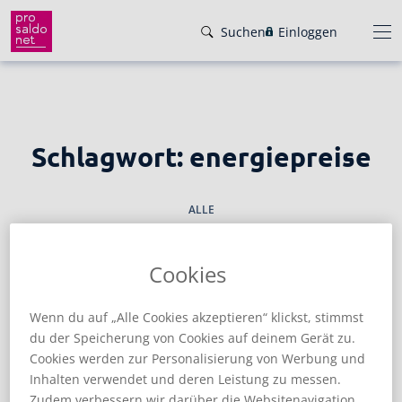
Direkt
Suchen
Einloggen
zum
Inhalt
wechseln
Funktionen
Schlagwort:
energiepreise
Preise
Wir helfen dir!
ALLE
Branchen
Von Buchungsbeispielen über HowTo-
Videos bis zu persönlichem Support per E-
Service
Cookies
Mail, Telefon oder Live-Chat.
Für Steuerberater
Gründer-Paket
ALLGEMEIN
BUCHHALTUNG
FAKTURIERUNG
SELBSTSTÄNDIGE
Unser Hilfeangebot
Wenn du auf „Alle Cookies akzeptieren“ klickst, stimmst
STEUERN
TIPPS
du der Speicherung von Cookies auf deinem Gerät zu.
Effiziente Zusammenarbeit
Facebook
Instagram
LinkedIn
YouTube
Rückenwind für den Weg in die
Cookies werden zur Personalisierung von Werbung und
Rechnungen schreiben
Selbstständigkeit: ProSaldo.net für
Inhalten verwendet und deren Leistung zu messen.
Rechnungen im Handumdrehen
Gründer 1 Jahr kostenlos!
Zugriff auf die Buchhaltung deiner Klienten
Zudem verbessern wir darüber die Websitenavigation