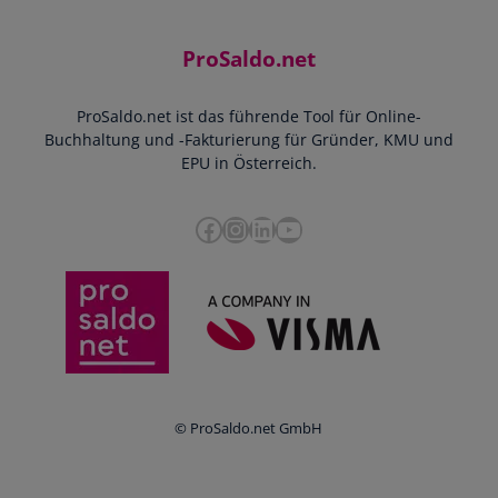
Community
Einnahmen-Ausgaben-Rechnung
Starthilfe-Paket
Kontakt
ProSaldo.net
Doppelte Buchführung
YouTube-Tutorials
Impressum
Scannen & Buchen
Webinar
ProSaldo.net ist das führende Tool für Online-
Presse
Bankdatenimport
Blog
Buchhaltung und -Fakturierung für Gründer, KMU und
Datenschutz
Zusammenarbeit mit Steuerberater
EPU in Österreich.
FAQs
Cookie-Richtlinien
Umsatzsteuervoranmeldung
Glossar
Facebook
Instagram
LinkedIn
YouTube
e-Rechnung an den Bund
Termine
Whistleblowing
Anbieter im Vergleich
Ratgeber
Newsletter
Login
© ProSaldo.net GmbH