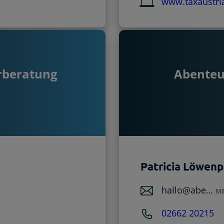
www.taxaustria
erberatung
Abenteu
Patricia Löwen
hallo@abe…
ME
02662 20215