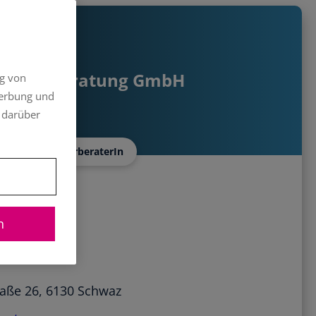
Steuerberatung GmbH
ng von
Werbung und
 darüber
SteuerberaterIn
n
R ANZEIGEN
aße 26, 6130 Schwaz