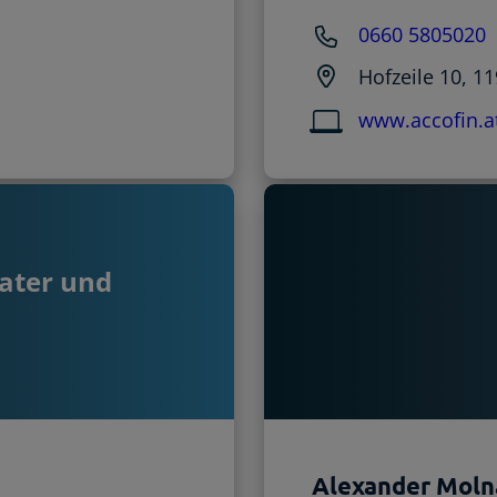
0660 5805020
z
Hofzeile 10, 1
www.accofin.a
ater und
Alexander Moln