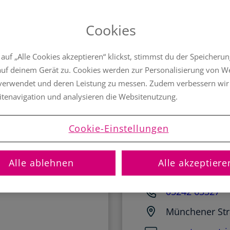
Cookies
erater OG
1A 
uf „Alle Cookies akzeptieren“ klickst, stimmst du der Speicheru
auf deinem Gerät zu. Cookies werden zur Personalisierung von 
 verwendet und deren Leistung zu messen. Zudem verbessern wir
itenavigation und analysieren die Websitenutzung.
Cookie-Einstellungen
Gerhard Obrist
Alle ablehnen
Alle akzeptiere
g.obrist@…
MEH
05242 63327
Münchener Str