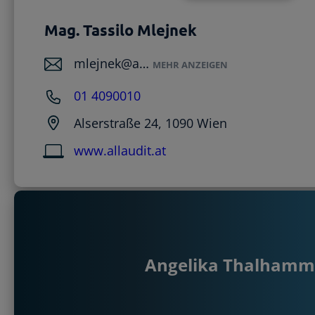
Mag. Tassilo Mlejnek
mlejnek@a…
MEHR ANZEIGEN
01 4090010
Alserstraße 24, 1090 Wien
www.allaudit.at
Angelika Thalhamm