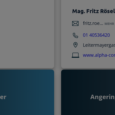
Mag. Fritz Rösel
fritz.roe…
MEHR 
01 40536420
Leitermayerga
www.alpha-con
er
Angerin