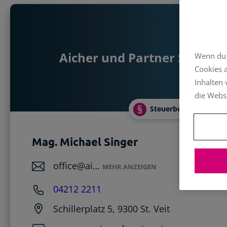
Kärnten
Niederösterreich
Oberösterreich
Aicher und Partner Steuerb
Wenn du a
Salzburg
Cookies 
Steiermark
Inhalten
die Webs
Tirol
SteuerberaterIn
Vorarlberg
Wien
Mag. Michael Singer
alle anzeigen
office@ai…
MEHR ANZEIGEN
04212 2211
Schillerplatz 5, 9300 St. Veit