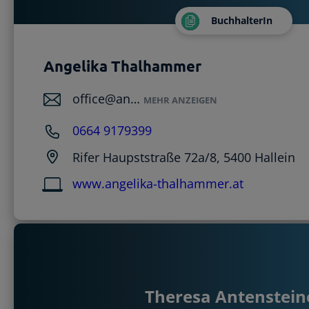
BuchhalterIn
Angelika Thalhammer
office@an…
MEHR ANZEIGEN
0664 9179399
Rifer Haupststraße 72a/8, 5400 Hallein
www.angelika-thalhammer.at
Theresa Antenstein