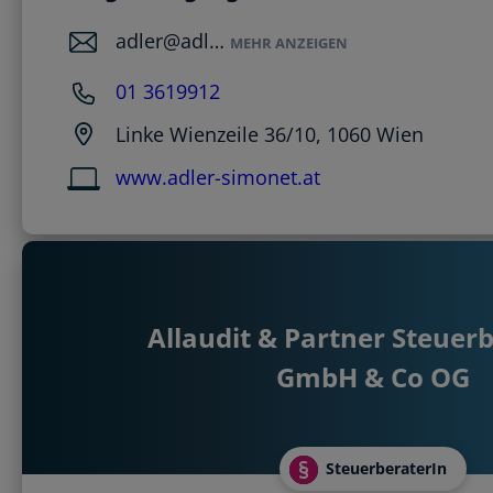
adler@adl…
MEHR ANZEIGEN
01 3619912
Linke Wienzeile 36/10, 1060 Wien
www.adler-simonet.at
Allaudit & Partner Steuer
GmbH & Co OG
SteuerberaterIn