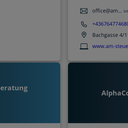
office@am…
M
+43676477468
Bachgasse 4/1
www.am-steuer
beratung
AlphaC