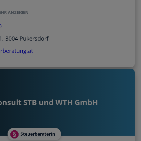
EHR ANZEIGEN
0
1, 3004 Pukersdorf
beratung.at
onsult STB und WTH GmbH
SteuerberaterIn