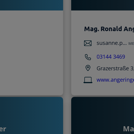
Mag. Ronald An
susanne.p…
ME
03144 3469
Grazerstraße 3
www.angeringe
er
Ma