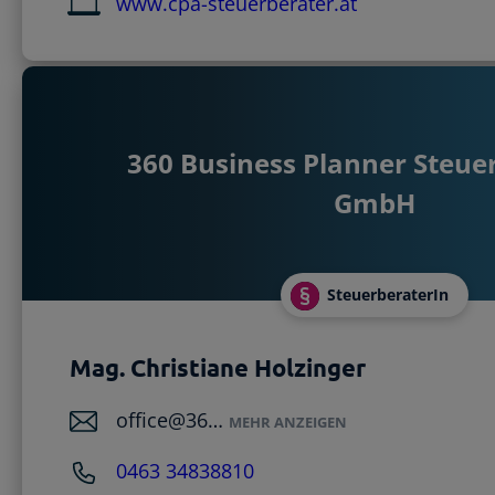
www.cpa-steuerberater.at
360 Business Planner Steu
GmbH
SteuerberaterIn
Mag. Christiane Holzinger
office@36…
MEHR ANZEIGEN
0463 34838810