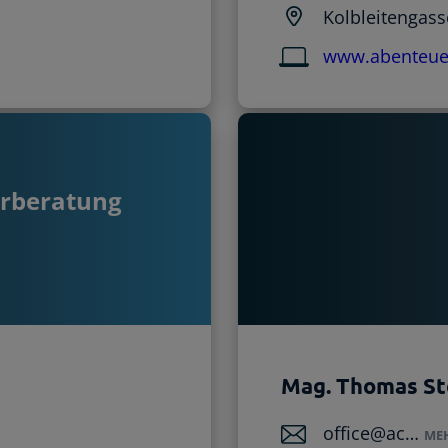
Kolbleitengass
www.abenteue
erberatung
Mag. Thomas St
office@ac…
ME