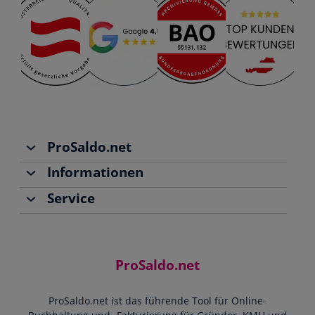
ProSaldo.net
Informationen
Über uns
Service
Team
Buchhaltung
Jobs
Rechnungen schreiben
Support
Community
Einnahmen-Ausgaben-Rechnung
Starthilfe-Paket
Kontakt
ProSaldo.net
Doppelte Buchführung
YouTube-Tutorials
Impressum
Scannen & Buchen
Webinar
ProSaldo.net ist das führende Tool für Online-
Presse
Bankdatenimport
Blog