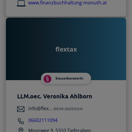
www.finanzbuchhaltung-monuth.at
flextax
SteuerberaterIn
LLM.oec. Veronika Ahlborn
info@flex…
MEHR ANZEIGEN
06602111094
Moorweg 9, 5310 Tiefgraben