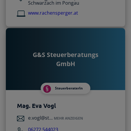
Schwarzach im Pongau
www.rachensperger.at
G&S Steuerberatungs
GmbH
SteuerberaterIn
Mag. Eva Vogl
e.vogl@st…
MEHR ANZEIGEN
06272 544023