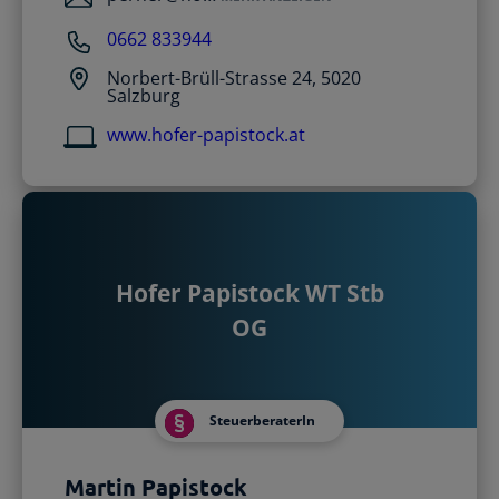
0662 833944
Norbert-Brüll-Strasse 24, 5020
Salzburg
www.hofer-papistock.at
Hofer Papistock WT Stb
OG
SteuerberaterIn
Martin Papistock