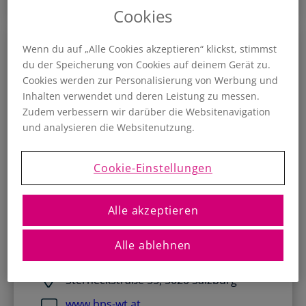
Cookies
Wenn du auf „Alle Cookies akzeptieren“ klickst, stimmst
du der Speicherung von Cookies auf deinem Gerät zu.
BPS WP+StB GmbH & Co
Cookies werden zur Personalisierung von Werbung und
Inhalten verwendet und deren Leistung zu messen.
KG
Zudem verbessern wir darüber die Websitenavigation
und analysieren die Websitenutzung.
SteuerberaterIn
Cookie-Einstellungen
Mag. Rüdiger Brugger
Alle akzeptieren
rb@bps-wt…
MEHR ANZEIGEN
Alle ablehnen
0662 880455
Sterneckstraße 55, 5020 Salzburg
www.bps-wt.at