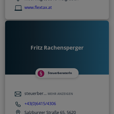
www.flextax.at
Fritz Rachensperger
SteuerberaterIn
steuerber…
MEHR ANZEIGEN
+43(0)6415/4306
Salzburger Straße 65, 5620