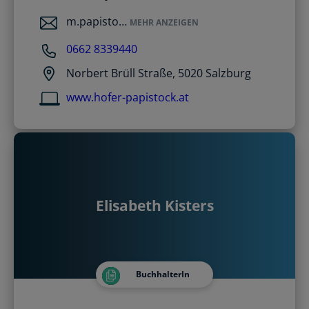
m.papisto…
MEHR ANZEIGEN
0662 8339440
Norbert Brüll Straße, 5020 Salzburg
www.hofer-papistock.at
Elisabeth Kisters
BuchhalterIn