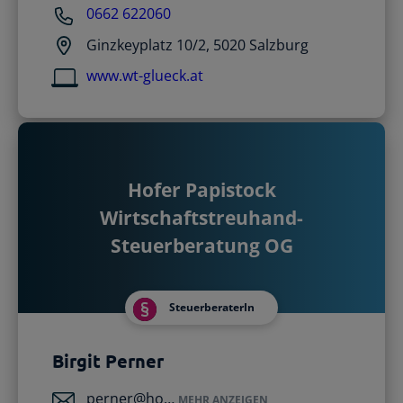
0662 622060
Ginzkeyplatz 10/2, 5020 Salzburg
www.wt-glueck.at
Hofer Papistock
Wirtschaftstreuhand-
Steuerberatung OG
SteuerberaterIn
Birgit Perner
perner@ho…
MEHR ANZEIGEN