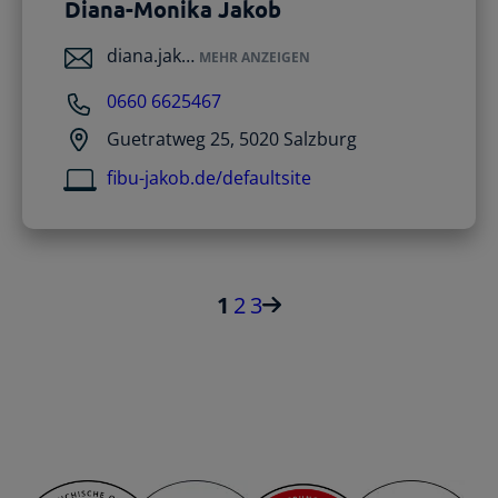
Diana-Monika Jakob
diana.jak…
MEHR ANZEIGEN
0660 6625467
Guetratweg 25, 5020 Salzburg
fibu-jakob.de/defaultsite
1
2
3