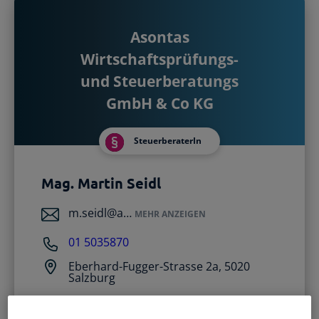
Registrierte Steuerberater und
Übersichtliche Entscheidungshilfen
Buchhalter
Alle Funktionen
Starthilfe-Paket
Asontas
Übersicht & Infos
Hilfe beim Aufsetzen der Buchhaltung
Wirtschaftsprüfungs-
und Steuerberatungs
GmbH & Co KG
SteuerberaterIn
Mag. Martin Seidl
m.seidl@a…
MEHR ANZEIGEN
01 5035870
Eberhard-Fugger-Strasse 2a, 5020
Salzburg
asontas.at