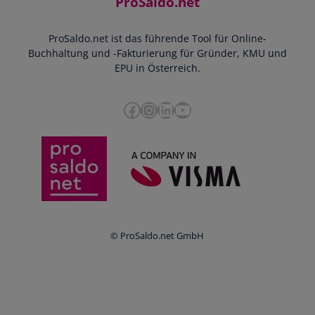
ProSaldo.net
Doppelte Buchführung
YouTube-Tutorials
Impressum
Scannen & Buchen
Webinar
ProSaldo.net ist das führende Tool für Online-
Presse
Bankdatenimport
Blog
Buchhaltung und -Fakturierung für Gründer, KMU und
Datenschutz
Zusammenarbeit mit Steuerberater
EPU in Österreich.
FAQs
Cookie-Richtlinien
Umsatzsteuervoranmeldung
Glossar
Facebook
Instagram
LinkedIn
YouTube
e-Rechnung an den Bund
Termine
Whistleblowing
Anbieter im Vergleich
Ratgeber
Newsletter
Login
© ProSaldo.net GmbH