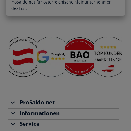
Registrierte Steuerberater und
ProSaldo.net für österreichische Kleinunternehmer
Übersichtliche Entscheidungshilfen
Buchhalter
ideal ist.
Alle Funktionen
Starthilfe-Paket
Übersicht & Infos
Hilfe beim Aufsetzen der Buchhaltung
ProSaldo.net
Informationen
Über uns
Service
Team
Buchhaltung