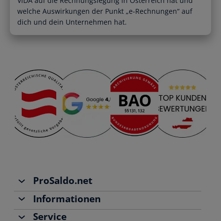
ViDA auf die Rechnungslegung in Österreich hat und
Registrierte Steuerberater und
Übersichtliche Entscheidungshilfen
Buchhalter
welche Auswirkungen der Punkt „e-Rechnungen“ auf
Alle Funktionen
dich und dein Unternehmen hat.
Starthilfe-Paket
Übersicht & Infos
Hilfe beim Aufsetzen der Buchhaltung
ProSaldo.net
Informationen
Über uns
Service
Team
Buchhaltung