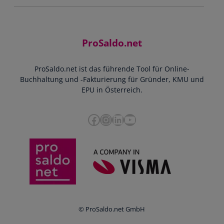
Jobs
Rechnungen schreiben
Support
Community
Einnahmen-Ausgaben-Rechnung
Starthilfe-Paket
Kontakt
ProSaldo.net
Doppelte Buchführung
YouTube-Tutorials
Impressum
Scannen & Buchen
Webinar
ProSaldo.net ist das führende Tool für Online-
Presse
Bankdatenimport
Blog
Buchhaltung und -Fakturierung für Gründer, KMU und
Datenschutz
Zusammenarbeit mit Steuerberater
EPU in Österreich.
FAQs
Cookie-Richtlinien
Umsatzsteuervoranmeldung
Glossar
Facebook
Instagram
LinkedIn
YouTube
e-Rechnung an den Bund
Termine
Whistleblowing
Anbieter im Vergleich
Ratgeber
Newsletter
Login
© ProSaldo.net GmbH