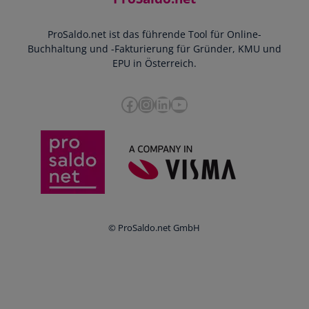
YouTube-Tutorials
Impressum
Scannen & Buchen
Webinar
ProSaldo.net ist das führende Tool für Online-
Presse
Bankdatenimport
Blog
Buchhaltung und -Fakturierung für Gründer, KMU und
Datenschutz
Zusammenarbeit mit Steuerberater
EPU in Österreich.
FAQs
Cookie-Richtlinien
Umsatzsteuervoranmeldung
Glossar
Facebook
Instagram
LinkedIn
YouTube
e-Rechnung an den Bund
Termine
Whistleblowing
Anbieter im Vergleich
Ratgeber
Newsletter
Login
© ProSaldo.net GmbH