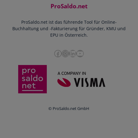
Kontakt
ProSaldo.net
Doppelte Buchführung
YouTube-Tutorials
Impressum
Scannen & Buchen
Webinar
ProSaldo.net ist das führende Tool für Online-
Presse
Bankdatenimport
Blog
Buchhaltung und -Fakturierung für Gründer, KMU und
Datenschutz
Zusammenarbeit mit Steuerberater
EPU in Österreich.
FAQs
Cookie-Richtlinien
Umsatzsteuervoranmeldung
Glossar
Facebook
Instagram
LinkedIn
YouTube
e-Rechnung an den Bund
Termine
Whistleblowing
Anbieter im Vergleich
Ratgeber
Newsletter
Login
© ProSaldo.net GmbH