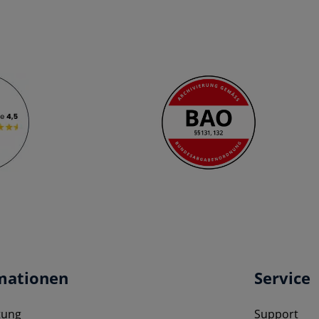
mationen
Service
tung
Support