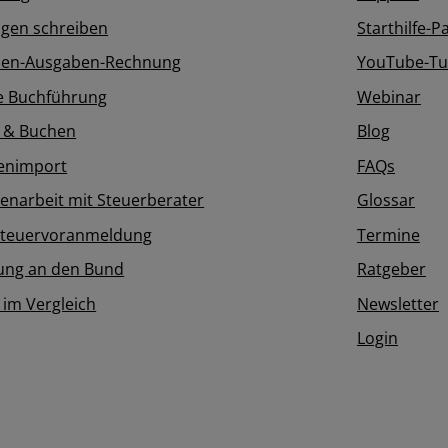
gen schreiben
Starthilfe-P
en-Ausgaben-Rechnung
YouTube-Tut
e Buchführung
Webinar
 & Buchen
Blog
enimport
FAQs
narbeit mit Steuerberater
Glossar
teuervoranmeldung
Termine
ung an den Bund
Ratgeber
 im Vergleich
Newsletter
Login