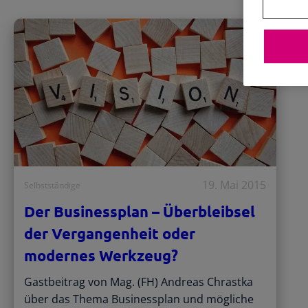
19. Mai 2015
Selbstständige
Der Businessplan – Überbleibsel
der Vergangenheit oder
modernes Werkzeug?
Gastbeitrag von Mag. (FH) Andreas Chrastka
über das Thema Businessplan und mögliche