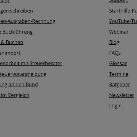
tung
Support
gen schreiben
Starthilfe-P
en-Ausgaben-Rechnung
YouTube-Tut
e Buchführung
Webinar
 & Buchen
Blog
enimport
FAQs
narbeit mit Steuerberater
Glossar
teuervoranmeldung
Termine
ung an den Bund
Ratgeber
 im Vergleich
Newsletter
Login