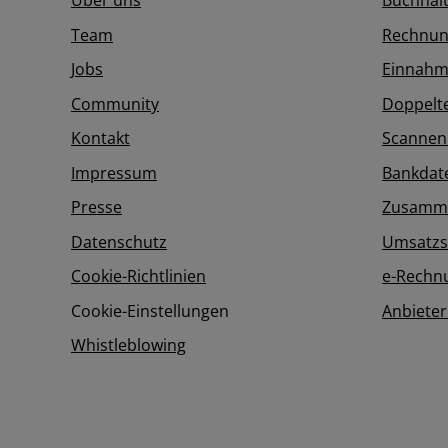
Über uns
Buchhal
Team
Rechnun
Jobs
Einnahm
Community
Doppelt
Kontakt
Scannen
Impressum
Bankdat
Presse
Zusamme
Datenschutz
Umsatzs
Cookie-Richtlinien
e-Rechn
Cookie-Einstellungen
Anbieter
Whistleblowing