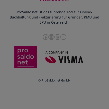
YouTube-Tutorials
Impressum
Scannen & Buchen
Webinar
ProSaldo.net ist das führende Tool für Online-
Presse
Bankdatenimport
Blog
Buchhaltung und -Fakturierung für Gründer, KMU und
Datenschutz
Zusammenarbeit mit Steuerberater
EPU in Österreich.
FAQs
Cookie-Richtlinien
Umsatzsteuervoranmeldung
Glossar
Facebook
Instagram
LinkedIn
YouTube
e-Rechnung an den Bund
Termine
Whistleblowing
Anbieter im Vergleich
Ratgeber
Newsletter
Login
© ProSaldo.net GmbH