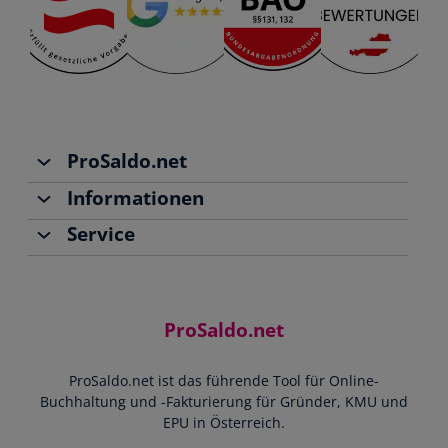
ProSaldo.net
Informationen
Über uns
Service
Team
Buchhaltung
Jobs
Rechnungen schreiben
Support
Community
Einnahmen-Ausgaben-Rechnung
Starthilfe-Paket
Kontakt
ProSaldo.net
Doppelte Buchführung
YouTube-Tutorials
Impressum
Scannen & Buchen
Webinar
ProSaldo.net ist das führende Tool für Online-
Presse
Bankdatenimport
Blog
Buchhaltung und -Fakturierung für Gründer, KMU und
Datenschutz
Zusammenarbeit mit Steuerberater
EPU in Österreich.
FAQs
Cookie-Richtlinien