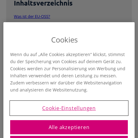
Registrierte Steuerberater und
Inhaltsverzeichnis
Übersichtliche Entscheidungshilfen
Buchhalter
Alle Funktionen
Starthilfe-Paket
Übersicht & Infos
Was ist der EU-OSS?
Hilfe beim Aufsetzen der Buchhaltung
Was ist mit dem MOSS passiert?
Muss ich mich für den EU-OSS registrieren?
Cookies
Welche Voraussetzung gibt es für die Registrierung?
Wenn du auf „Alle Cookies akzeptieren“ klickst, stimmst
Welche Umsätze muss ich über den EU-OSS melden?
du der Speicherung von Cookies auf deinem Gerät zu.
Was muss ich machen, wenn ich in einem Quartal gar keine
Cookies werden zur Personalisierung von Werbung und
Umsätze haben?
Inhalten verwendet und deren Leistung zu messen.
EU-OSS in der Praxis
Zudem verbessern wir darüber die Websitenavigation
und analysieren die Websitenutzung.
Weiterführende Infos
Cookie-Einstellungen
Am 1. Juli 2021 traten neue umsatzsteuerlichen
Regelungen hinsichtlich Lieferungen und Leistungen
Alle akzeptieren
für den grenzüberschreitenden B2C-Verkauf (also