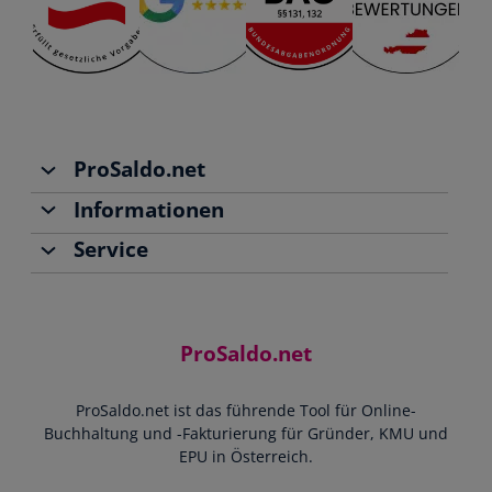
ProSaldo.net
Informationen
Über uns
Service
Team
Buchhaltung
Jobs
Rechnungen schreiben
Support
Community
Einnahmen-Ausgaben-Rechnung
Starthilfe-Paket
Kontakt
ProSaldo.net
Doppelte Buchführung
YouTube-Tutorials
Impressum
Scannen & Buchen
Webinar
ProSaldo.net ist das führende Tool für Online-
Presse
Bankdatenimport
Blog
Buchhaltung und -Fakturierung für Gründer, KMU und
Datenschutz
Zusammenarbeit mit Steuerberater
EPU in Österreich.
FAQs
Cookie-Richtlinien
Umsatzsteuervoranmeldung