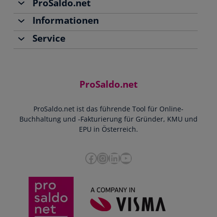
ProSaldo.net
Informationen
Über uns
Service
Team
Buchhaltung
Jobs
Rechnungen schreiben
Support
Community
Einnahmen-Ausgaben-Rechnung
Starthilfe-Paket
Kontakt
ProSaldo.net
Doppelte Buchführung
YouTube-Tutorials
Impressum
Scannen & Buchen
Webinar
ProSaldo.net ist das führende Tool für Online-
Presse
Bankdatenimport
Blog
Buchhaltung und -Fakturierung für Gründer, KMU und
Datenschutz
Zusammenarbeit mit Steuerberater
EPU in Österreich.
FAQs
Cookie-Richtlinien
Umsatzsteuervoranmeldung
Glossar
Facebook
Instagram
LinkedIn
YouTube
e-Rechnung an den Bund
Termine
Whistleblowing
Anbieter im Vergleich
Ratgeber
Newsletter
Login