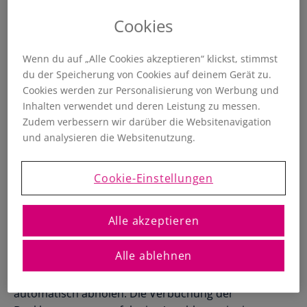
Registrierte Steuerberater und
Übersichtliche Entscheidungshilfen
Buchhalter
Cookies
Alle Funktionen
Starthilfe-Paket
Übersicht & Infos
Hilfe beim Aufsetzen der Buchhaltung
Wenn du auf „Alle Cookies akzeptieren“ klickst, stimmst
du der Speicherung von Cookies auf deinem Gerät zu.
Cookies werden zur Personalisierung von Werbung und
Inhalten verwendet und deren Leistung zu messen.
Zudem verbessern wir darüber die Websitenavigation
und analysieren die Websitenutzung.
Cookie-Einstellungen
Verbinde dein Bankkonto der
Oberbank
mit ProSaldo.net
Alle akzeptieren
Zeit sparen und Nerven schonen: Verknüpfe dein
Alle ablehnen
Konto der Oberbank mit deiner Buchhaltung und lass
die finAPI-Schnittstelle deine Transaktionen täglich
automatisch abholen. Die Verbuchung der