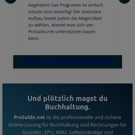
begeistert! Das Programm ist einfach
ge
intuitiv und vielseitig! Der modulare
fr
Aufbau bietet jedem die Möglichkeit
Au
zu wählen, wieviel man sich von
be
ProSaldo.net unterstützen lassen
hi
kann.
Em
mehr aus der ProSaldo.net-Community
Und plötzlich magst du
Buchhaltung.
ProSaldo.net
ist die professionelle und sichere
Online-Lösung für Buchhaltung und Rechnungen für
Gründer, EPU, KMU, Selbstständige und