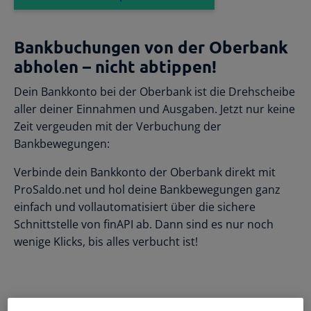
und einfacher Datenaustausch.
Buchhaltungssoftware
Für österreichische Unternehmen
Mehr erfahren
Bankbuchungen von der Oberbank
Kostenlos registrieren
E/A-Rechnung
abholen – nicht abtippen!
Buchhaltung für Kleinunternehmer
Support
Wie können wir dir helfen?
Allgemeine Infos
Dein Bankkonto bei der Oberbank ist die Drehscheibe
Doppelte Buchhaltung
Kostenloser Zugang für Steuerberater
Für GmbH und größere Unternehmen
aller deiner Einnahmen und Ausgaben. Jetzt nur keine
Einstiegswebinar
& selbstständige Buchhalter
Mach eine Tour durch ProSaldo.net
Zeit vergeuden mit der Verbuchung der
UVA-Übermittlung
Zusammenarbeit
Bankbewegungen:
Direkt aus ProSaldo.net
Blog
Einfache Zusammenarbeit zwischen
Klienten und Berater
Hilfreiche Infos für Selbstständige
Bankdatenimport
Verbinde dein Bankkonto der Oberbank direkt mit
Unterstützung
Automatisch und sicher
Ratgeber
ProSaldo.net und hol deine Bankbewegungen ganz
Video-Tutorials für Steuerberater
Handbücher, Checklisten uvm.
einfach und vollautomatisiert über die sichere
e-Rechnung an den Bund
Gründerpaket
Rechnungen in XML/ebInterface
Schnittstelle von finAPI ab. Dann sind es nur noch
ProSaldo Studio
1 Jahr kostenlose Nutzung für Gründer
wenige Klicks, bis alles verbucht ist!
Infos zur Installationssoftware
Anlagenverzeichnis
Berater-Login
Übersichtliche Verwaltung aller
FAQs
Anlagen
Einloggen und zusammenarbeiten
Die häufigsten Fragen und Antworten
Steuerberaterzugang
Beraterliste
Anbietervergleich
Einfache Zusammenarbeit