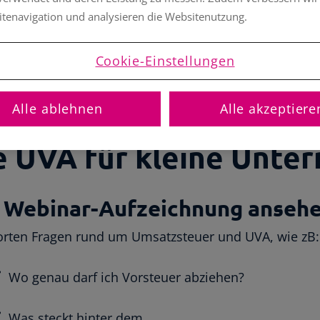
itenavigation und analysieren die Websitenutzung.
Cookie-Einstellungen
eht Umsatzsteue
Alle ablehnen
Alle akzeptiere
ie UVA für kleine Unte
e Webinar-Aufzeichnung ansehe
rten Fragen rund um Umsatzsteuer und UVA, wie zB:
Wo genau darf ich Vorsteuer abziehen?
Was steckt hinter dem