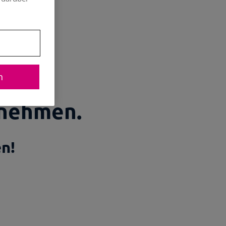
r!
n
rnehmen.
n!