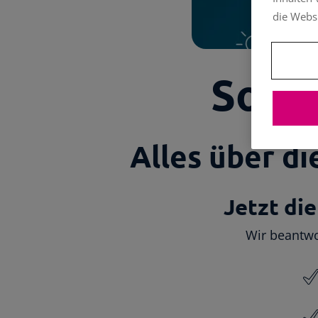
die Webs
So g
Alles über d
Jetzt di
Wir beantwo