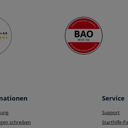
mationen
Service
tung
Support
gen schreiben
Starthilfe-P