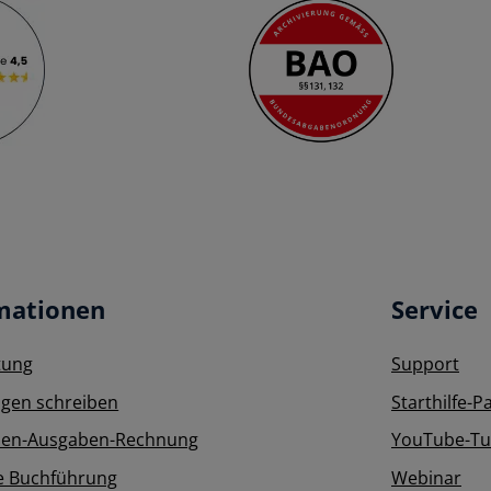
mationen
Service
tung
Support
gen schreiben
Starthilfe-P
en-Ausgaben-Rechnung
YouTube-Tut
e Buchführung
Webinar