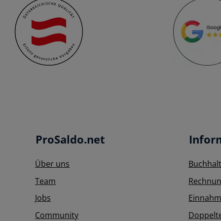
ProSaldo.net
Infor
Über uns
Buchhal
Team
Rechnun
Jobs
Einnahm
Community
Doppelt