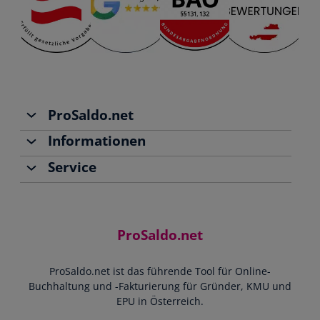
ProSaldo.net
Informationen
Über uns
Service
Team
Buchhaltung
Jobs
Rechnungen schreiben
Support
Community
Einnahmen-Ausgaben-Rechnung
Starthilfe-Paket
Kontakt
ProSaldo.net
Doppelte Buchführung
YouTube-Tutorials
Impressum
Scannen & Buchen
Webinar
ProSaldo.net ist das führende Tool für Online-
Presse
Bankdatenimport
Blog
Buchhaltung und -Fakturierung für Gründer, KMU und
Datenschutz
Zusammenarbeit mit Steuerberater
EPU in Österreich.
FAQs
Cookie-Richtlinien