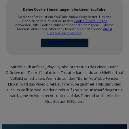
Registrierte Steuerberater und
Übersichtliche Entscheidungshilfen
Buchhalter
Alle Funktionen
Deine Cookie-Einstellungen blockieren YouTube.
Starthilfe-Paket
Übersicht & Infos
An dieser Stelle ist ein YouTube-Video eingebettet. Um das
Hilfe beim Aufsetzen der Buchhaltung
Video zu sehen, musst du in den
Cookie-Einstellungen
entweder „Alle Cookies zulassen“ oder die Kategorie „Externe
Medien“ aktivieren. Alternativ kannst du dir das Video
direkt
auf YouTube ansehen
.
Cookie-Einstellungen
Mittels Klick auf das „Play“-Symbol startest du das Video. Durch
Drücken der Taste „f“ auf deiner Tastatur kannst du anschließend auf
Vollbild umschalten. Wenn du auf den Titel im YouTube-Fenster
klickst, wird das Video direkt auf YouTube geöffnet. Falls das Video
auch im Vollbildmodus oder direkt auf YouTube unscharf dargestellt
wird, gehe im Video rechts unten auf das Zahnrad und stelle die
Qualität auf 1080p um.